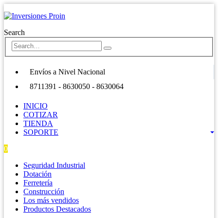
Search
Envíos a Nivel Nacional
8711391 - 8630050 - 8630064
INICIO
COTIZAR
TIENDA
SOPORTE
0
0 items
Seguridad Industrial
Dotación
Ferretería
Construcción
Los más vendidos
Productos Destacados