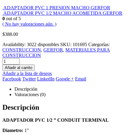
ADAPTADOR PVC 1 PRESION MACHO GERFOR
ADAPTADOR PVC 1/2 MACHO ACOMETIDA GERFOR
0
out of 5
( No hay valoraciones aún. )
$
388.00
Availability:
3022 disponibles
SKU:
101695
Categorías:
CONSTRUCCION
,
GERFOR
,
MATERIALES PARA
CONSTRUCCION
Añadir al carrito
Añadir a la lista de deseos
Facebook
Twitter
LinkedIn
Google +
Email
Descripción
Valoraciones (0)
Descripción
ADAPTADOR PVC 1/2 ” CONDUIT TERMINAL
Diametro:
1″