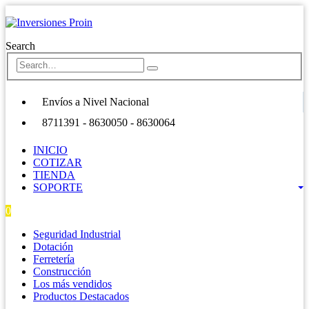
Search
Envíos a Nivel Nacional
8711391 - 8630050 - 8630064
INICIO
COTIZAR
TIENDA
SOPORTE
0
0 items
Seguridad Industrial
Dotación
Ferretería
Construcción
Los más vendidos
Productos Destacados