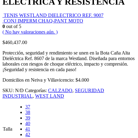
ELÉCTRICA Y RESISTENCIA
TENIS WESTLAND DIELECTRICO REF. 9007
CONJ IMPERM CHAQ-PANT MOTO
0
out of 5
( No hay valoraciones aún. )
$
460,437.00
Protección, seguridad y rendimiento se unen en la Bota Caña Alta
Dieléctrica Ref. 8607 de la marca Westland. Diseñada para entornos
laborales con riesgos de choque eléctrico, impacto y compresión.
¡Seguridad y resistencia en cada paso!
Domicilios en Neiva y Villavicencio: $4.000
SKU:
N/D
Categorías:
CALZADO
,
SEGURIDAD
INDUSTRIAL
,
WEST LAND
37
38
39
40
Talla
41
42