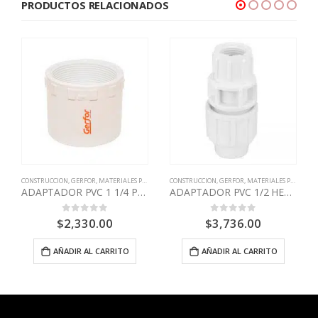
PRODUCTOS RELACIONADOS
CONSTRUCCION
,
GERFOR
,
MATERIALES PARA CONSTRUCCION
CONSTRUCCION
,
GERFOR
,
MATERIALES PARA CONSTRUCCION
ADAPTADOR PVC 1 1/4 PRESION HEMBRA GERFOR
ADAPTADOR PVC 1/2 HEMBRA ACOMETIDA GERFOR
$
2,330.00
$
3,736.00
0
out of 5
0
out of 5
AÑADIR AL CARRITO
AÑADIR AL CARRITO