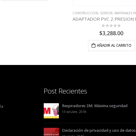
CONSTRUCCION
,
GERFOR
,
MATERIALES PARA CONSTR
0
out of 5
$
3,288.00
AÑADIR AL CARRITO
Post Recientes
Respiradores 3M: Máxima seguridad
la
13 octubre, 2018
Declaración de privacidad y uso de datos