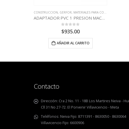
N
,
WEST ARCO
CONSTRUCCION
,
GERFOR
,
MATERIALES PARA CONSTRUCCION
O 7018
ADAPTADOR PVC 1 PRESION MACHO GERFOR
0
out of 5
424.00
$
935.00
NES
AÑADIR AL CARRITO
Contacto
Dirección:
Cra 2 No. 11 - 18B Los Martires Neiva - Hui
Cll 31 No 27-72. El Porvenir Villavicencio - Meta
Teléfonos:
Neiva Fijo: 8711391 - 8630050 - 8630064
Villavicencio Fijo: 6600906