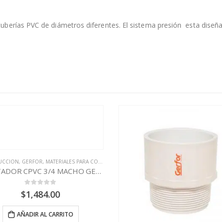
uberías PVC de diámetros diferentes. El sistema presión esta diseñ
CION
,
GERFOR
,
MATERIALES PARA CONSTRUCCION
ADAPTADOR CPVC 3/4 MACHO GERFOR
0
out of 5
$
1,484.00
AÑADIR AL CARRITO