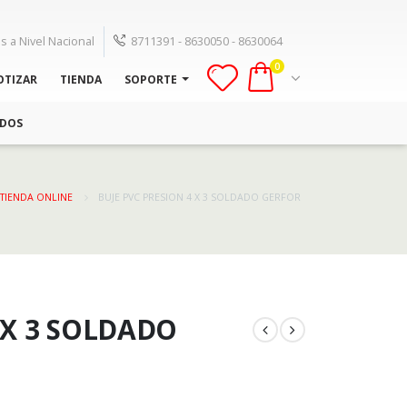
s a Nivel Nacional
8711391 - 8630050 - 8630064
0
OTIZAR
TIENDA
SOPORTE
ADOS
TIENDA ONLINE
BUJE PVC PRESION 4 X 3 SOLDADO GERFOR
 X 3 SOLDADO