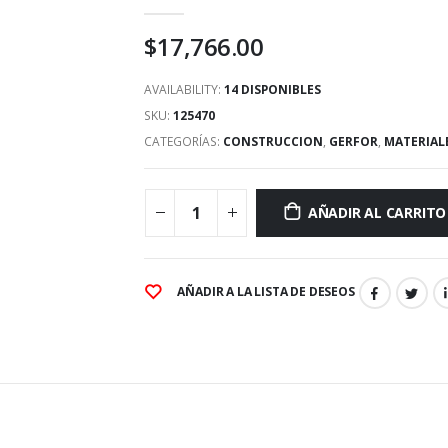
0
out of 5
$
17,766.00
AVAILABILITY:
14 DISPONIBLES
SKU:
125470
CATEGORÍAS:
CONSTRUCCION
,
GERFOR
,
MATERIAL
AÑADIR AL CARRITO
AÑADIR A LA LISTA DE DESEOS