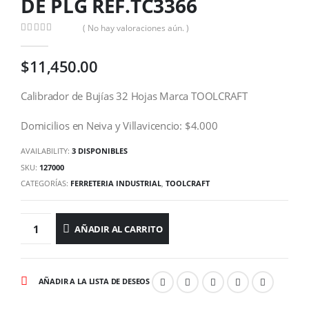
DE PLG REF.TC3366
( No hay valoraciones aún. )
0
out of 5
$
11,450.00
Calibrador de Bujías 32 Hojas Marca TOOLCRAFT
Domicilios en Neiva y Villavicencio: $4.000
AVAILABILITY:
3 DISPONIBLES
SKU:
127000
CATEGORÍAS:
FERRETERIA INDUSTRIAL
,
TOOLCRAFT
AÑADIR AL CARRITO
AÑADIR A LA LISTA DE DESEOS