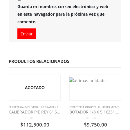
Guarda mi nombre, correo electrónico y web
en este navegador para la próxima vez que
comente.
PRODUCTOS RELACIONADOS
AGOTADO
FERRETERIA INDUSTRIAL
,
HERRAMIENTA MANUAL
FERRETERIA INDUSTRIAL
,
PROTECCION MANUAL
,
,
HERRAMIENTA MANUAL
STANLEY
CALIBRADOR PIE REY 6″ STANLEY
BOTADOR 1/8 X 5 16231 STANLEY
0
out of 5
0
out of 5
$
112,500.00
$
9,750.00