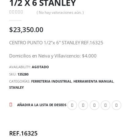
1/2 X 6 STANLEY
( No hay valoraciones aún. )
0
out of 5
$
23,350.00
CENTRO PUNTO 1/2″x 6″ STANLEY REF.16325
Domicilios en Neiva y Villavicencio: $4.000
AVAILABILITY:
AGOTADO
SKU:
135280
CATEGORÍAS:
FERRETERIA INDUSTRIAL
,
HERRAMIENTA MANUAL
,
STANLEY
AÑADIR A LA LISTA DE DESEOS
REF.16325