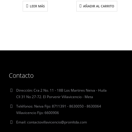
LEER MÁS
AÑADIR AL CARRITO
Contacto
Dirección:
Cra 2 No. 11 - 18B Los Martires Neiva - Huila
Cll 31 No 27-72. El Porvenir Villavicencio - Meta
Teléfonos:
Neiva Fijo: 8711391 - 8630050 - 8630064
Villavicencio Fijo: 6600906
Email:
contactovillavicencio@proinltda.com