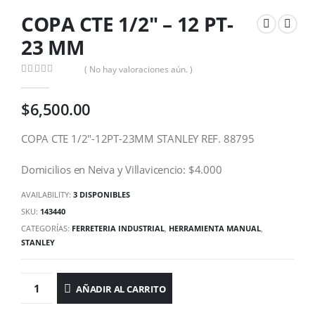
COPA CTE 1/2″ – 12 PT-
23 MM
( No hay valoraciones aún. )
0
out of 5
$
6,500.00
COPA CTE 1/2″-12PT-23MM STANLEY REF. 88795
Domicilios en Neiva y Villavicencio: $4.000
AVAILABILITY:
3 DISPONIBLES
SKU:
143440
CATEGORÍAS:
FERRETERIA INDUSTRIAL
,
HERRAMIENTA MANUAL
,
STANLEY
AÑADIR AL CARRITO