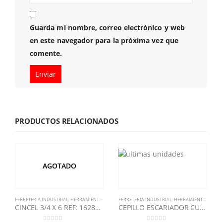
Guarda mi nombre, correo electrónico y web
en este navegador para la próxima vez que
comente.
PRODUCTOS RELACIONADOS
AGOTADO
FERRETERIA INDUSTRIAL
,
HERRAMIENTA MANUAL
FERRETERIA INDUSTRIAL
,
STANLEY
,
HERRAMIENTA MANUAL
CINCEL 3/4 X 6 REF: 16289 STANLEY
CEPILLO ESCARIADOR CURVO 9″ STANLEY