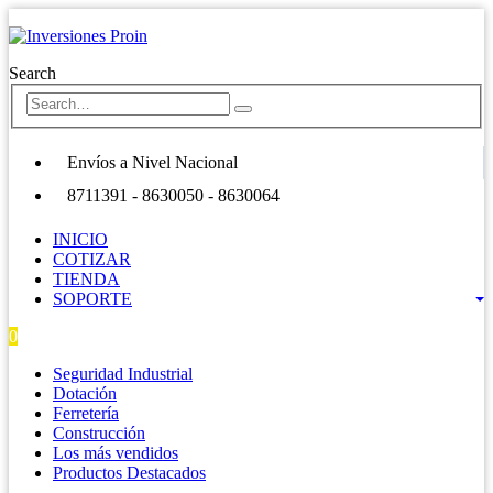
Search
Envíos a Nivel Nacional
8711391 - 8630050 - 8630064
INICIO
COTIZAR
TIENDA
SOPORTE
0
0 items
Seguridad Industrial
Dotación
Ferretería
Construcción
Los más vendidos
Productos Destacados