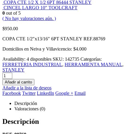
COPA CTE 1/2 X 1/2 6PT 86444 STANLEY
CINCEL LARGO 10″ TOOLCRAFT
0
out of 5
( No hay valoraciones aún. )
$
950.00
COPA CTE 1/2″x13/16″ 6PT STANLEY REF.88769
Domicilios en Neiva y Villavicencio: $4.000
Availability:
4 disponibles
SKU:
142735
Categorías:
FERRETERIA INDUSTRIAL
,
HERRAMIENTA MANUAL
,
STANLEY
Añadir al carrito
Añadir a la lista de deseos
Facebook
Twitter
LinkedIn
Google +
Email
Descripción
Valoraciones (0)
Descripción