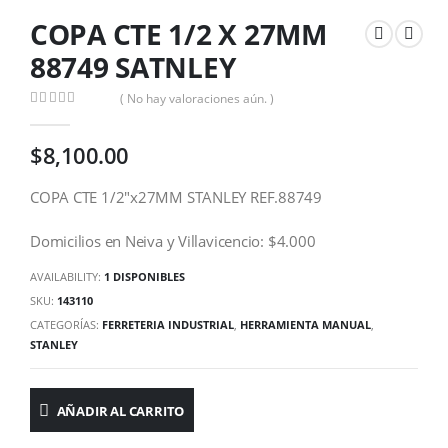
COPA CTE 1/2 X 27MM
88749 SATNLEY
( No hay valoraciones aún. )
0
out of 5
$
8,100.00
COPA CTE 1/2″x27MM STANLEY REF.88749
Domicilios en Neiva y Villavicencio: $4.000
AVAILABILITY:
1 DISPONIBLES
SKU:
143110
CATEGORÍAS:
FERRETERIA INDUSTRIAL
,
HERRAMIENTA MANUAL
,
STANLEY
AÑADIR AL CARRITO