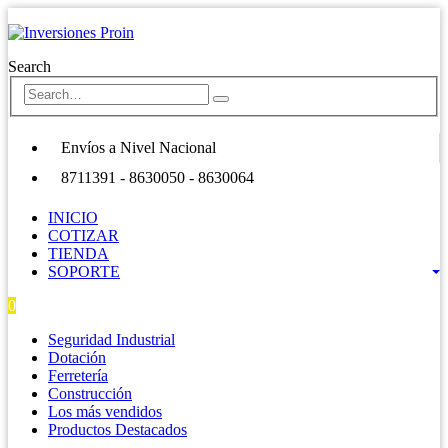
Search
Envíos a Nivel Nacional
8711391 - 8630050 - 8630064
INICIO
COTIZAR
TIENDA
SOPORTE
0
0 items
Seguridad Industrial
Dotación
Ferretería
Construcción
Los más vendidos
Productos Destacados