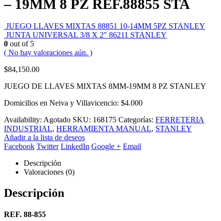
– 19MM 8 PZ REF.88855 STA
JUEGO LLAVES MIXTAS 88851 10-14MM 5PZ STANLEY
JUNTA UNIVERSAL 3/8 X 2″ 86211 STANLEY
0
out of 5
( No hay valoraciones aún. )
$
84,150.00
JUEGO DE LLAVES MIXTAS 8MM-19MM 8 PZ STANLEY
Domicilios en Neiva y Villavicencio: $4.000
Availability:
Agotado
SKU:
168175
Categorías:
FERRETERIA
INDUSTRIAL
,
HERRAMIENTA MANUAL
,
STANLEY
Añadir a la lista de deseos
Facebook
Twitter
LinkedIn
Google +
Email
Descripción
Valoraciones (0)
Descripción
REF. 88-855