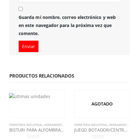
Guarda mi nombre, correo electrónico y web
en este navegador para la próxima vez que
comente.
PRODUCTOS RELACIONADOS
AGOTADO
FERRETERIA INDUSTRIAL
,
HERRAMIENTA MANUAL
FERRETERIA INDUSTRIAL
,
STANLEY
,
HERRAMIENTA MANUAL
BISTURI PARA ALFOMBRA 25MM REF. 10525
JUEGO BOTADOR/CENTRO PUNTO 3 PZS