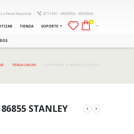
s a Nivel Nacional
8711391 - 8630050 - 8630064
0
OTIZAR
TIENDA
SOPORTE
ADOS
ME
TIENDA ONLINE
LLAVE MIXTA 10 MM 86855 STANLEY
 86855 STANLEY