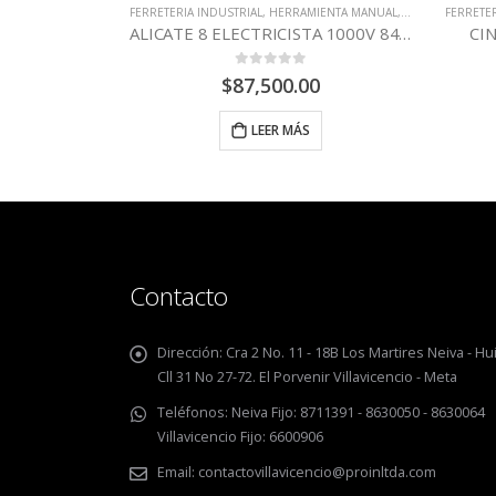
FERRETERIA INDUSTRIAL
,
HERRAMIENTA MANUAL
,
STANLEY
FERRETER
ALICATE 8 ELECTRICISTA 1000V 84002 STANLEY
CIN
0
out of 5
$
87,500.00
LEER MÁS
IENTA MANUAL
,
STANLEY
ALICATE 8 ELECTRICISTA 84023 STANLEY
0
Contacto
Dirección:
Cra 2 No. 11 - 18B Los Martires Neiva - Hui
Cll 31 No 27-72. El Porvenir Villavicencio - Meta
Teléfonos:
Neiva Fijo: 8711391 - 8630050 - 8630064
Villavicencio Fijo: 6600906
Email:
contactovillavicencio@proinltda.com