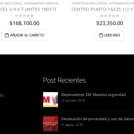
IA INDUSTRIAL
,
HERRAMIENTA MANUAL
,
STANLEY
FERRETERIA INDUSTRIAL
,
HERRAMIENTA 
CEL 3/4 X 7 (ANTES 18057)
0
out of 5
0
out of 5
$
168,100.00
$
23,350.00
AÑADIR AL CARRITO
LEER MÁS
Post Recientes
Respiradores 3M: Máxima seguridad
la
13 octubre, 2018
Declaración de privacidad y uso de datos
31 agosto, 2018