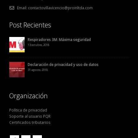
Cll 31 No 27-72. El Porvenir Villavicencio - Meta
Teléfonos:
Neiva Fijo: 8711391 - 8630050 - 8630064
Villavicencio Fijo: 6600906
Email:
contactovillavicencio@proinltda.com
Post Recientes
Respiradores 3M: Máxima seguridad
13 octubre, 2018
Declaración de privacidad y uso de datos
31 agosto, 2018
Organización
Política de privacidad
Soporte al usuario PQR