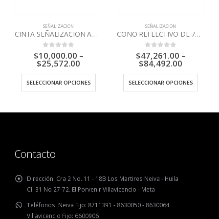
SEÑALIZACION
CONO REFLECTIVO DE 70 CM
$
47,261.00
–
0
out of 5
$
84,492.00
SEÑALIZACION
SEÑALIZADOR TUBULAR BASE CONICA
SELECCIONAR OPCIONES
$
52,889.00
0
out of 5
AÑADIR AL CARRITO
Contacto
Dirección:
Cra 2 No. 11 - 18B Los Martires Neiva - Huila