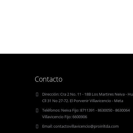
Contacto
Dirección:
Cra 2 No. 11 - 18B Los Martires Neiva - Hu
Cll 31 No 27-72. El Porvenir Villavicencio - Meta
Teléfonos:
Neiva Fijo: 8711391 - 8630050 - 8630064
Villavicencio Fijo: 6600906
Email:
contactovillavicencio@proinltda.com