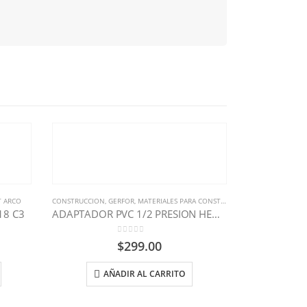
T ARCO
CONSTRUCCION
,
GERFOR
,
MATERIALES PARA CONSTRUCCION
MATERIALES P
18 C3
ADAPTADOR PVC 1/2 PRESION HEMBRA GERFOR
SOLDADU
0
out of 5
$
299.00
$
27,57
AÑADIR AL CARRITO
SELE