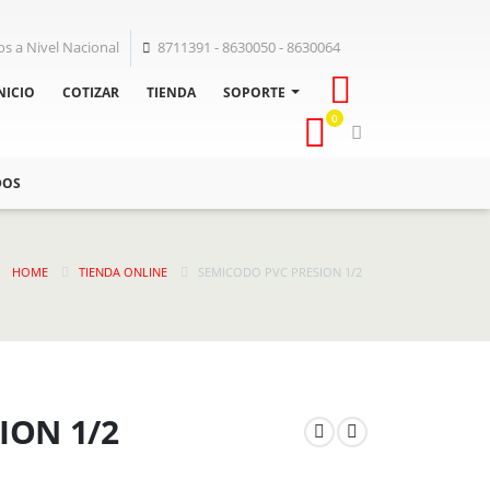
os a Nivel Nacional
8711391 - 8630050 - 8630064
NICIO
COTIZAR
TIENDA
SOPORTE
0
DOS
HOME
TIENDA ONLINE
SEMICODO PVC PRESION 1/2
ION 1/2