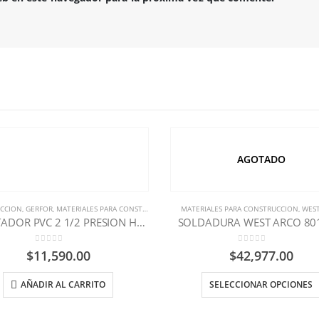
AGOTADO
CCION
,
GERFOR
,
MATERIALES PARA CONSTRUCCION
MATERIALES PARA CONSTRUCCION
,
WES
ADAPTADOR PVC 2 1/2 PRESION HEMBRA GERFOR
SOLDADURA WEST ARCO 80
0
out of 5
0
out of 5
$
11,590.00
$
42,977.00
AÑADIR AL CARRITO
SELECCIONAR OPCIONES