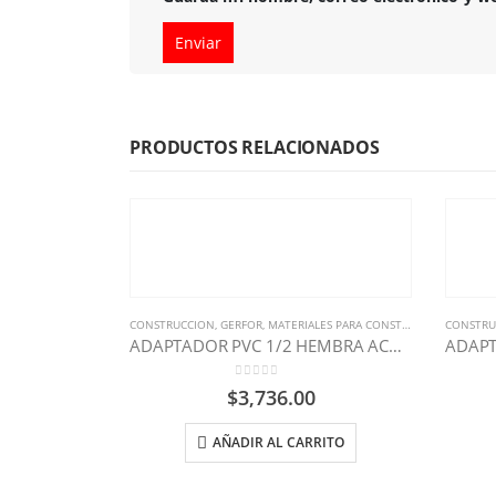
PRODUCTOS RELACIONADOS
CONSTRUCCION
,
GERFOR
,
MATERIALES PARA CONSTRUCCION
CONSTRU
ADAPTADOR PVC 1/2 HEMBRA ACOMETIDA GERFOR
0
out of 5
$
3,736.00
AÑADIR AL CARRITO