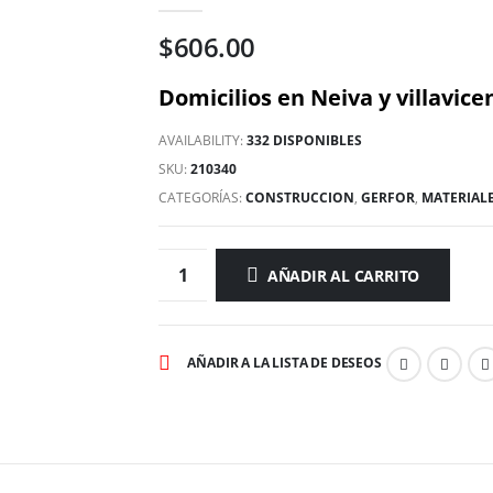
0
out of 5
$
606.00
Domicilios en Neiva y villavicen
AVAILABILITY:
332 DISPONIBLES
SKU:
210340
CATEGORÍAS:
CONSTRUCCION
,
GERFOR
,
MATERIAL
AÑADIR AL CARRITO
AÑADIR A LA LISTA DE DESEOS