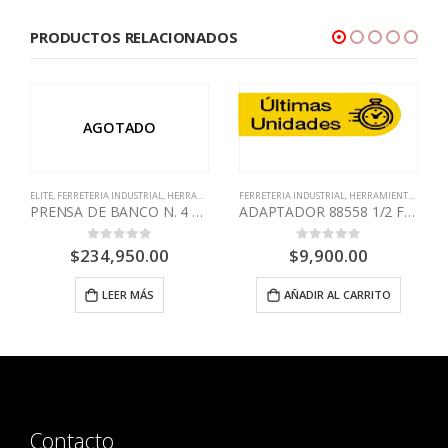
PRODUCTOS RELACIONADOS
AGOTADO
ELITE
,
FERRETERIA INDUSTRIAL
,
HERRAMIENTA MANUAL
FERRETERIA INDUSTRIAL
,
HERRAMIENTA MANUAL
PRENSA DE BANCO N. 4 GIRATORIA
ADAPTADOR 88558 1/2 F-3/4 M STANLEY
$
234,950.00
$
9,900.00
0
out of 5
0
out of 5
,
STANLEY
LEER MÁS
AÑADIR AL CARRITO
Contacto