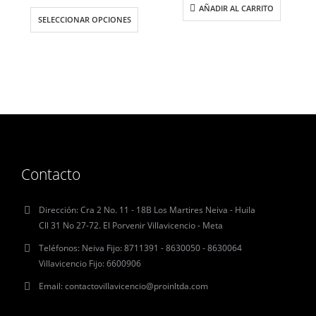
AÑADIR AL CARRITO
SELECCIONAR OPCIONES
Contacto
Dirección:
Cra 2 No. 11 - 18B Los Martires Neiva - Huila
Cll 31 No 27-72. El Porvenir Villavicencio - Meta
Teléfonos:
Neiva Fijo: 8711391 - 8630050 - 8630064
Villavicencio Fijo: 6600906
Email:
contactovillavicencio@proinltda.com