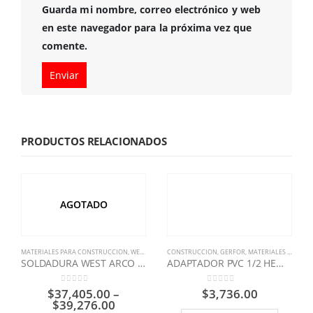
Guarda mi nombre, correo electrónico y web
en este navegador para la próxima vez que
comente.
PRODUCTOS RELACIONADOS
AGOTADO
MATERIALES PARA CONSTRUCCION
,
WEST ARCO
CONSTRUCCION
,
GERFOR
,
MATERIALES PARA CONSTRUCCION
SOLDADURA WEST ARCO 7018G ESPECIAL
ADAPTADOR PVC 1/2 HEMBRA ACOMETIDA GERFOR
0
out of 5
0
out of 5
$
37,405.00
–
$
3,736.00
$
39,276.00