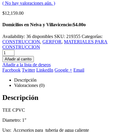
( No hay valoraciones aún. )
$
12,159.00
Domicilios en Neiva y Villavicencio:$4.00o
Availability:
36 disponibles
SKU:
219355
Categorías:
CONSTRUCCION
,
GERFOR
,
MATERIALES PARA
CONSTRUCCION
Añadir al carrito
Añadir a la lista de deseos
Facebook
Twitter
LinkedIn
Google +
Email
Descripción
Valoraciones (0)
Descripción
TEE CPVC
Diametro: 1″
Uso: Accesorios para tuberia de agua caliente