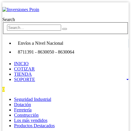
Search
Envíos a Nivel Nacional
8711391 - 8630050 - 8630064
INICIO
COTIZAR
TIENDA
SOPORTE
0
0 items
Seguridad Industrial
Dotación
Ferretería
Construcción
Los más vendidos
Productos Destacados