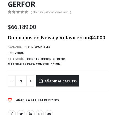
GERFOR
( No hay valoraciones aún. )
0
out of 5
$
66,189.00
Domicilios en Neiva y Villavicencio:$4.000
AVAILABILITY:
61 DISPONIBLES
SKU:
220300
CATEGORÍAS:
CONSTRUCCION
,
GERFOR
,
MATERIALES PARA CONSTRUCCION
AÑADIR AL CARRITO
AÑADIR A LA LISTA DE DESEOS