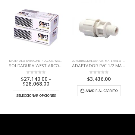
MATERIALES PARA CONSTRUCCION
,
WEST ARCO
CONSTRUCCION
,
GERFOR
,
MATERIALES PARA CONSTRUCCION
SOLDADURA WEST ARCO 6011
ADAPTADOR PVC 1/2 MACHO ACOMETIDA GERFOR
$
27,140.00
–
$
3,436.00
0
out of 5
0
out of 5
$
28,068.00
AÑADIR AL CARRITO
SELECCIONAR OPCIONES