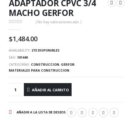
ADAPTADOR CPVC 3/4
MACHO GERFOR
( No hay valoraciones aún. )
0
out of 5
$
1,484.00
AVAILABILITY:
272 DISPONIBLES
SKU:
101440
CATEGORÍAS:
CONSTRUCCION
,
GERFOR
,
MATERIALES PARA CONSTRUCCION
AÑADIR AL CARRITO
AÑADIR A LA LISTA DE DESEOS