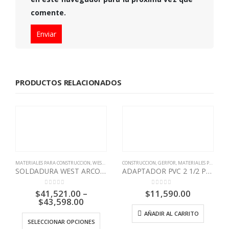
comente.
PRODUCTOS RELACIONADOS
MATERIALES PARA CONSTRUCCION
,
WEST ARCO
CONSTRUCCION
,
GERFOR
,
MATERIALES PARA CONSTRUCCION
SOLDADURA WEST ARCO 7010
ADAPTADOR PVC 2 1/2 PRESION HEMBRA GERFOR
0
out of 5
0
out of 5
$
41,521.00
–
$
11,590.00
$
43,598.00
AÑADIR AL CARRITO
SELECCIONAR OPCIONES