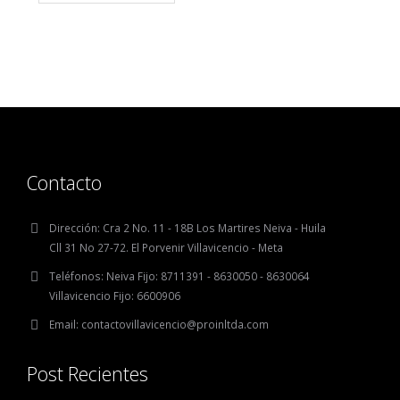
Contacto
Dirección:
Cra 2 No. 11 - 18B Los Martires Neiva - Huila
Cll 31 No 27-72. El Porvenir Villavicencio - Meta
Teléfonos:
Neiva Fijo: 8711391 - 8630050 - 8630064
Villavicencio Fijo: 6600906
Email:
contactovillavicencio@proinltda.com
Post Recientes