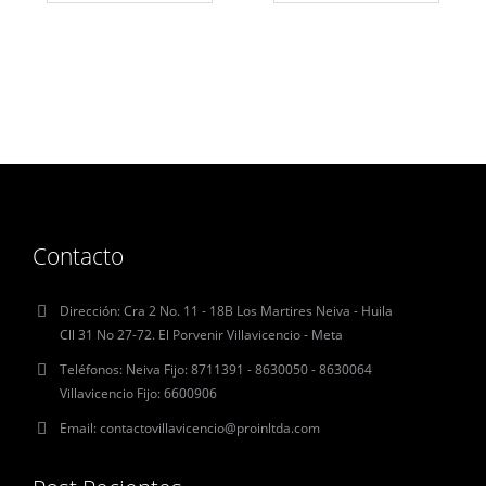
Contacto
Dirección:
Cra 2 No. 11 - 18B Los Martires Neiva - Huila
Cll 31 No 27-72. El Porvenir Villavicencio - Meta
Teléfonos:
Neiva Fijo: 8711391 - 8630050 - 8630064
Villavicencio Fijo: 6600906
Email:
contactovillavicencio@proinltda.com