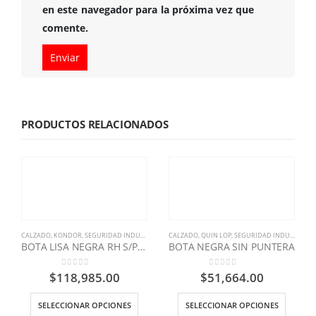
en este navegador para la próxima vez que
comente.
PRODUCTOS RELACIONADOS
CALZADO
,
KONDOR
,
SEGURIDAD INDUSTRIAL
CALZADO
,
QUIN LOP
,
SEGURIDAD INDUSTRIAL
BOTA LISA NEGRA RH S/P DIELECTRICA
BOTA NEGRA SIN PUNTERA
0
out of 5
0
out of 5
$
118,985.00
$
51,664.00
SELECCIONAR OPCIONES
SELECCIONAR OPCIONES