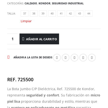
CATEGORÍAS:
CALZADO
,
KONDOR
,
SEGURIDAD INDUSTRIAL
TALLA
37
38
39
40
41
42
43
44
Limpiar
AÑADIR AL CARRITO
AÑADIR A LA LISTA DE DESEOS
REF. 725500
La Bota Jumbo C/P Dieléctrica, Ref. 725500 de Kondor,
representa
seguridad y confort
. Su fabricación en
micro
piel lisa
proporciona durabilidad y estilo, mientras que
la
puntera en policarbonato no metálica
garantiza