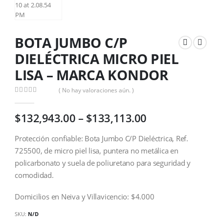
BOTA JUMBO C/P
DIELÉCTRICA MICRO PIEL
LISA – MARCA KONDOR
( No hay valoraciones aún. )
0
out of 5
$
132,943.00
–
$
133,113.00
Protección confiable: Bota Jumbo C/P Dieléctrica, Ref.
725500, de micro piel lisa, puntera no metálica en
policarbonato y suela de poliuretano para seguridad y
comodidad.
Domicilios en Neiva y Villavicencio: $4.000
SKU:
N/D