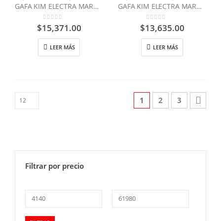
GAFA KIM ELECTRA MARCO AMARILLO L/OSCURO REF.GB9405A
GAFA KIM ELECTRA MARCO ROSA L/OSCURO
0
out of 5
0
out of 5
$
15,371.00
$
13,635.00
LEER MÁS
LEER MÁS
1
2
3
Filtrar por precio
Precio
Precio