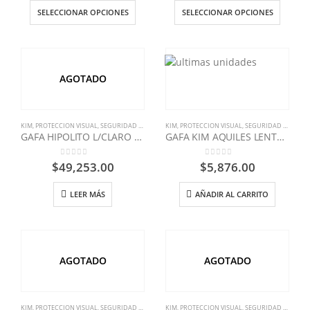
SELECCIONAR OPCIONES
SELECCIONAR OPCIONES
AGOTADO
KIM
,
PROTECCION VISUAL
,
SEGURIDAD INDUSTRIAL
KIM
,
PROTECCION VISUAL
,
SEGURIDAD INDUSTRIAL
GAFA HIPOLITO L/CLARO FORMULADO
GAFA KIM AQUILES LENTE CLARO
0
out of 5
0
out of 5
$
49,253.00
$
5,876.00
LEER MÁS
AÑADIR AL CARRITO
AGOTADO
AGOTADO
KIM
,
PROTECCION VISUAL
,
SEGURIDAD INDUSTRIAL
KIM
,
PROTECCION VISUAL
,
SEGURIDAD INDUSTRIAL