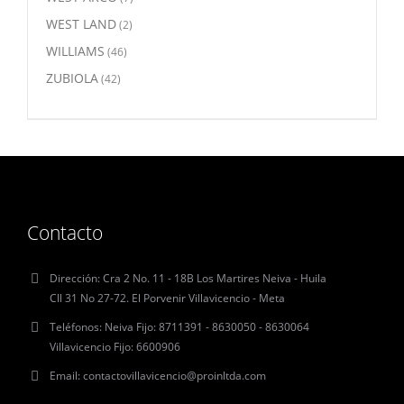
WEST LAND
(2)
WILLIAMS
(46)
ZUBIOLA
(42)
Contacto
Dirección:
Cra 2 No. 11 - 18B Los Martires Neiva - Huila
Cll 31 No 27-72. El Porvenir Villavicencio - Meta
Teléfonos:
Neiva Fijo: 8711391 - 8630050 - 8630064
Villavicencio Fijo: 6600906
Email:
contactovillavicencio@proinltda.com