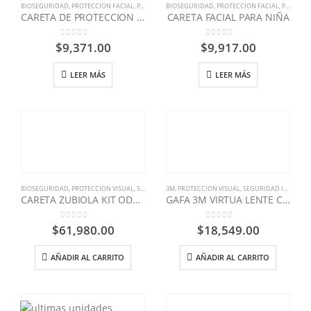
BIOSEGURIDAD
,
PROTECCION FACIAL
,
PROTECCION VISUAL
BIOSEGURIDAD
,
SEGURIDAD INDUSTRIAL
,
PROTECCION FACIAL
,
PROTECCION VISUAL
CARETA DE PROTECCION FACIAL
CARETA FACIAL PARA NIÑA
0
out of 5
0
out of 5
$
9,371.00
$
9,917.00
LEER MÁS
LEER MÁS
BIOSEGURIDAD
,
PROTECCION VISUAL
,
SEGURIDAD INDUSTRIAL
3M
,
PROTECCION VISUAL
,
ZUBIOLA
,
SEGURIDAD INDUSTRIAL
CARETA ZUBIOLA KIT ODONTOLOGICA
GAFA 3M VIRTUA LENTE CLARO 11-329
0
out of 5
0
out of 5
$
61,980.00
$
18,549.00
AÑADIR AL CARRITO
AÑADIR AL CARRITO