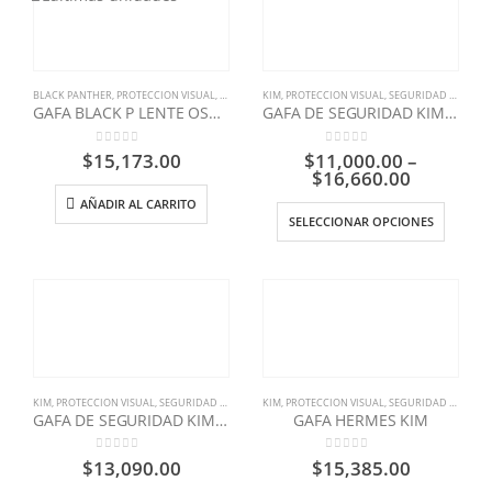
BLACK PANTHER
,
PROTECCION VISUAL
,
SEGURIDAD INDUSTRIAL
KIM
,
PROTECCION VISUAL
,
SEGURIDAD INDUSTRIAL
GAFA BLACK P LENTE OSCURO ANTIFOG C/CLIP GB9319 RX
GAFA DE SEGURIDAD KIM PERSEO REVO
0
out of 5
0
out of 5
$
15,173.00
$
11,000.00
–
$
16,660.00
AÑADIR AL CARRITO
SELECCIONAR OPCIONES
KIM
,
PROTECCION VISUAL
,
SEGURIDAD INDUSTRIAL
KIM
,
PROTECCION VISUAL
,
SEGURIDAD INDUSTRIAL
GAFA DE SEGURIDAD KIM URANO
GAFA HERMES KIM
0
out of 5
0
out of 5
$
13,090.00
$
15,385.00