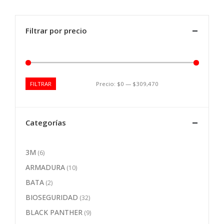
Filtrar por precio
Precio:
$0
—
$309,470
FILTRAR
Precio
Precio
mínimo
máximo
Categorías
3M
(6)
ARMADURA
(10)
BATA
(2)
BIOSEGURIDAD
(32)
BLACK PANTHER
(9)