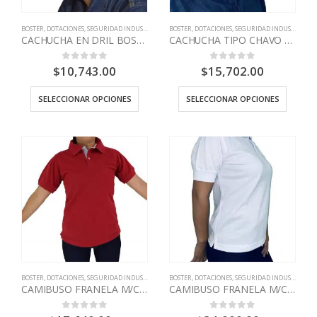
BOSTER
,
DOTACIONES
,
SEGURIDAD INDUSTRIAL
BOSTER
,
DOTACIONES
,
SEGURIDAD INDUSTRIAL
CACHUCHA EN DRIL BOSTER
CACHUCHA TIPO CHAVO BOSTER
$
10,743.00
$
15,702.00
0
out of 5
0
out of 5
SELECCIONAR OPCIONES
SELECCIONAR OPCIONES
BOSTER
,
DOTACIONES
,
SEGURIDAD INDUSTRIAL
BOSTER
,
DOTACIONES
,
SEGURIDAD INDUSTRIAL
CAMIBUSO FRANELA M/C DAMA BOSTER
CAMIBUSO FRANELA M/C MODA DAMA BOSTER
0
out of 5
0
out of 5