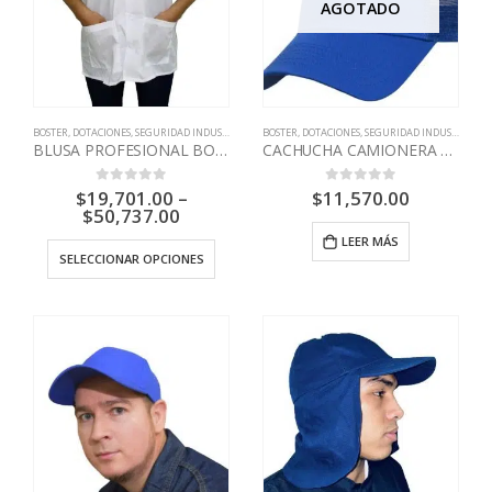
AGOTADO
BOSTER
,
DOTACIONES
,
SEGURIDAD INDUSTRIAL
BOSTER
,
DOTACIONES
,
SEGURIDAD INDUSTRIAL
BLUSA PROFESIONAL BOSTER
CACHUCHA CAMIONERA AZUL REY
$
19,701.00
–
$
11,570.00
0
out of 5
0
out of 5
$
50,737.00
LEER MÁS
SELECCIONAR OPCIONES