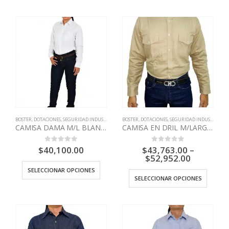
BOSTER
,
DOTACIONES
,
SEGURIDAD INDUSTRIAL
BOSTER
,
DOTACIONES
,
SEGURIDAD INDUSTRIAL
CAMISA DAMA M/L BLANCO BOSTER
CAMISA EN DRIL M/LARGA BOSTER
$
40,100.00
$
43,763.00
–
0
out of 5
0
out of 5
$
52,952.00
SELECCIONAR OPCIONES
SELECCIONAR OPCIONES