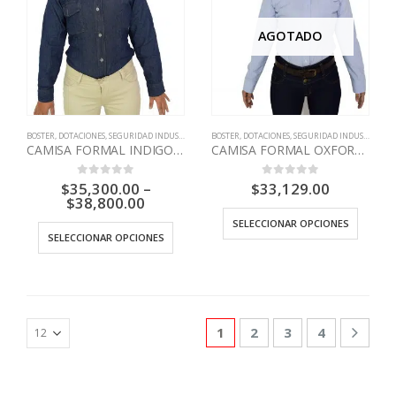
AGOTADO
BOSTER
,
DOTACIONES
,
SEGURIDAD INDUSTRIAL
BOSTER
,
DOTACIONES
,
SEGURIDAD INDUSTRIAL
CAMISA FORMAL INDIGO M/LARGA DAMA BOSTER
CAMISA FORMAL OXFORD M/L DAMA AZUL BOSTER
$
35,300.00
–
$
33,129.00
0
out of 5
0
out of 5
$
38,800.00
SELECCIONAR OPCIONES
SELECCIONAR OPCIONES
1
2
3
4