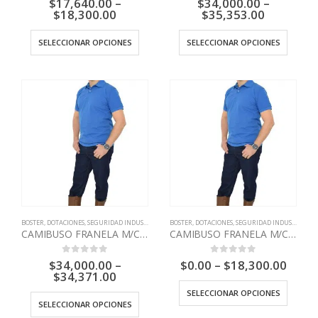
$
17,640.00
–
$
34,000.00
–
$
18,300.00
$
35,353.00
SELECCIONAR OPCIONES
SELECCIONAR OPCIONES
BOSTER
,
DOTACIONES
,
SEGURIDAD INDUSTRIAL
BOSTER
,
DOTACIONES
,
SEGURIDAD INDUSTRIAL
CAMIBUSO FRANELA M/C MODA HOMBRE BOSTER
CAMIBUSO FRANELA M/CORTA HOMBRE
$
34,000.00
–
$
0.00
–
$
18,300.00
0
out of 5
0
out of 5
$
34,371.00
SELECCIONAR OPCIONES
SELECCIONAR OPCIONES