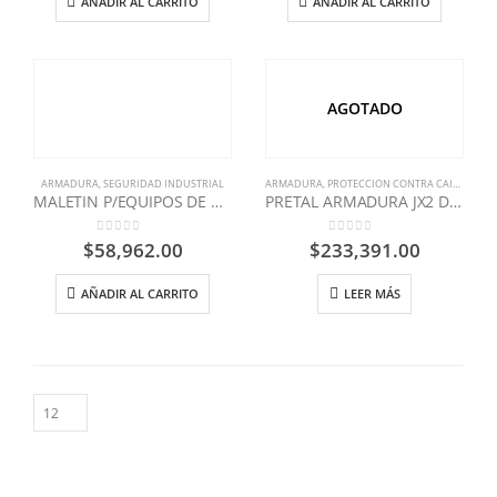
AÑADIR AL CARRITO
AÑADIR AL CARRITO
AGOTADO
ARMADURA
,
SEGURIDAD INDUSTRIAL
ARMADURA
,
PROTECCION CONTRA CAIDAS
,
SEG
MALETIN P/EQUIPOS DE ALTURA 25-30-60 M
PRETAL ARMADURA JX2 DIELECTRICO CUERDA NYLON
0
out of 5
0
out of 5
$
58,962.00
$
233,391.00
AÑADIR AL CARRITO
LEER MÁS