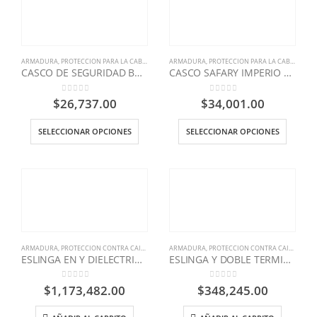
ARMADURA
,
PROTECCION PARA LA CABEZA
,
SEGURIDAD INDUSTRIAL
ARMADURA
,
PROTECCION PARA LA CABEZA
,
SEG
CASCO DE SEGURIDAD BUNKER AZUL
CASCO SAFARY IMPERIO AMARILLO
0
out of 5
0
out of 5
$
26,737.00
$
34,001.00
SELECCIONAR OPCIONES
SELECCIONAR OPCIONES
ARMADURA
,
PROTECCION CONTRA CAIDAS
,
SEGURIDAD INDUSTRIAL
ARMADURA
,
PROTECCION CONTRA CAIDAS
,
SEG
ESLINGA EN Y DIELECTRICA C/ABSORBEDOR DOBLE TERMINAL GRADUABLE
ESLINGA Y DOBLE TERMINAL CON ABSORBEDOR DE IMPACTO
0
out of 5
0
out of 5
$
1,173,482.00
$
348,245.00