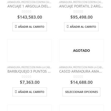
ARMADURA
,
PROTECCION CONTRA CAIDAS
,
SEGURIDAD INDUSTRIAL
ARMADURA
,
PROTECCION CONTRA CAIDAS
,
SEG
ANCLAJE 1 ARGOLLA DIELECTRICO X 1.80MTS ARMADURA
ANCLAJE PORTATIL 2 ARGOLLAS X 1.80M
0
out of 5
0
out of 5
$
143,583.00
$
95,498.00
AÑADIR AL CARRITO
AÑADIR AL CARRITO
AGOTADO
ARMADURA
,
PROTECCION PARA LA CABEZA
,
SEGURIDAD INDUSTRIAL
ARMADURA
,
PROTECCION PARA LA CABEZA
,
SEG
BARBUQUEJO 3 PUNTOS REATA
CASCO ARMADURA AMARILLO A-1400
0
out of 5
0
out of 5
$
7,363.00
$
14,688.00
AÑADIR AL CARRITO
SELECCIONAR OPCIONES