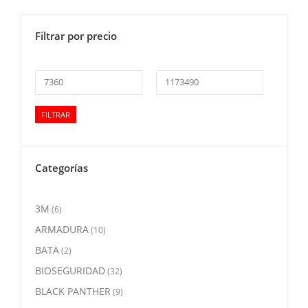
Filtrar por precio
Precio
Precio
FILTRAR
mínimo
máximo
Categorías
3M
(6)
ARMADURA
(10)
BATA
(2)
BIOSEGURIDAD
(32)
BLACK PANTHER
(9)