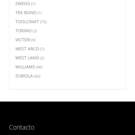
SWEISS
(1)
TEK BOND
(1)
TOOLCRAFT
(73)
TORINO
(2)
VICTOR
(9)
WEST ARCO
(7)
WEST LAND
(2)
WILLIAMS
(46)
ZUBIOLA
(42)
Contacto