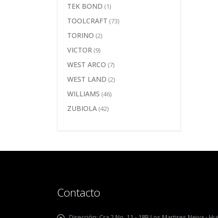
TEK BOND
(1)
TOOLCRAFT
(73)
TORINO
(2)
VICTOR
(9)
WEST ARCO
(7)
WEST LAND
(2)
WILLIAMS
(46)
ZUBIOLA
(42)
Contacto
Dirección:
Cra 2 No. 11 - 18B Los Martires Neiva - Hui