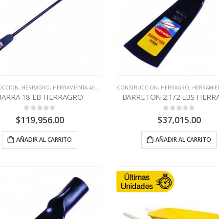
UCCION
,
HERRAGRO
,
HERRAMIENTA AGRÍCOLA
CONSTRUCCION
,
HERRAGRO
,
HERRAMIENTA 
BARRA 18 LB HERRAGRO
BARRETON 2.1/2 LBS HER
0
out of 5
0
out of 5
$
119,956.00
$
37,015.00
AÑADIR AL CARRITO
AÑADIR AL CARRITO