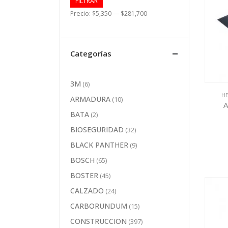
FILTRAR
Precio
Precio
Precio:
$5,350
—
$281,700
mínimo
máximo
Categorías
3M
(6)
H
ARMADURA
(10)
BATA
(2)
BIOSEGURIDAD
(32)
BLACK PANTHER
(9)
BOSCH
(65)
BOSTER
(45)
CALZADO
(24)
CARBORUNDUM
(15)
CONSTRUCCION
(397)