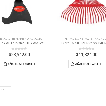
ERRAGRO
,
HERRAMIENTA AGRÍCOLA
HERRAGRO
,
HERRAMIENTA AGRÍC
SJARRETADORA HERRAGRO
ESCOBA METALICO 22 DIE
0
out of 5
0
out of 5
$
23,912.00
$
11,824.00
AÑADIR AL CARRITO
AÑADIR AL CARRITO