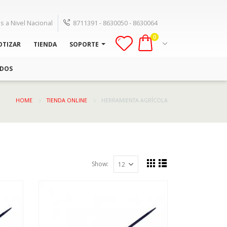
s a Nivel Nacional
8711391 - 8630050 - 8630064
0
OTIZAR
TIENDA
SOPORTE
ADOS
HOME
TIENDA ONLINE
HERRAMIENTA AGRÍCOLA
Show: