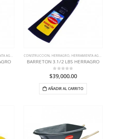
AGRÍCOLA
CONSTRUCCION
,
HERRAGRO
,
HERRAMIENTA AGRÍCOLA
RAGRO
BARRETON 3.1/2 LBS HERRAGRO
0
out of 5
$
39,000.00
AÑADIR AL CARRITO