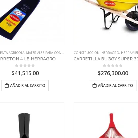
ENTA AGRÍCOLA
,
MATERIALES PARA CONSTRUCCION
CONSTRUCCION
,
HERRAGRO
,
HERRAMIENTA 
RRETON 4 LB HERRAGRO
0
out of 5
0
out of 5
$
41,515.00
$
276,300.00
AÑADIR AL CARRITO
AÑADIR AL CARRITO