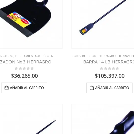
ERRAGRO
,
HERRAMIENTA AGRÍCOLA
CONSTRUCCION
,
HERRAGRO
,
HERRAMIENTA 
AZADON No.3 HERRAGRO
BARRA 14 LB HERRAGR
0
out of 5
0
out of 5
$
36,265.00
$
105,397.00
AÑADIR AL CARRITO
AÑADIR AL CARRITO