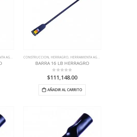
AGRÍCOLA
CONSTRUCCION
,
HERRAGRO
,
HERRAMIENTA AGRÍCOLA
O
BARRA 16 LB HERRAGRO
0
out of 5
$
111,148.00
AÑADIR AL CARRITO