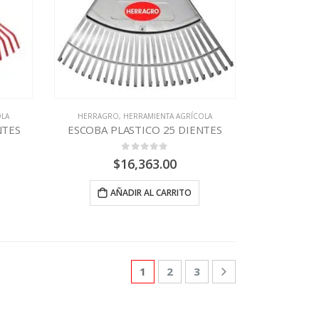
OLA
HERRAGRO
,
HERRAMIENTA AGRÍCOLA
NTES
ESCOBA PLASTICO 25 DIENTES
0
out of 5
$
16,363.00
AÑADIR AL CARRITO
1
2
3