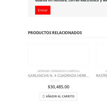
Guarda mi nombre, correo electrónico y w
PRODUCTOS RELACIONADOS
HERRAGRO
,
HERRAMIENTA AGRÍCOLA
H
GARLANCHA N. 4 CUADRADA HERRAGRO
0
out of 5
$
30,485.00
AÑADIR AL CARRITO