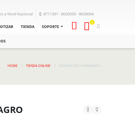
os a Nivel Nacional
8711391 - 8630050 - 8630064
0
OTIZAR
TIENDA
SOPORTE
DOS
HOME
TIENDA ONLINE
AZADON NO.3 HERRAGRO
AGRO