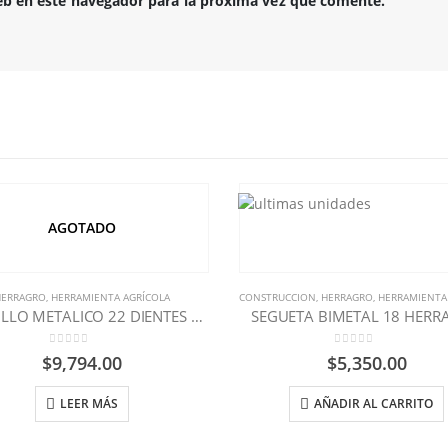
eb en este navegador para la próxima vez que comente.
AGOTADO
ERRAGRO
,
HERRAMIENTA AGRÍCOLA
CONSTRUCCION
,
HERRAGRO
,
HERRAMIENTA 
RASTRILLO METALICO 22 DIENTES HERRAGRO
SEGUETA BIMETAL 18 HERR
0
out of 5
0
out of 5
$
9,794.00
$
5,350.00
LEER MÁS
AÑADIR AL CARRITO