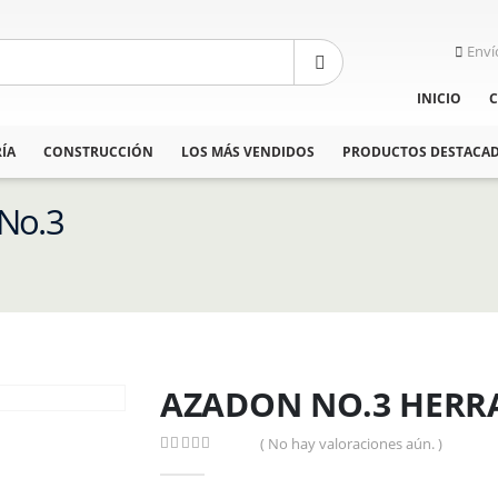
Enví
INICIO
C
ÍA
CONSTRUCCIÓN
LOS MÁS VENDIDOS
PRODUCTOS DESTACA
No.3
AZADON NO.3 HERR
( No hay valoraciones aún. )
0
out of 5