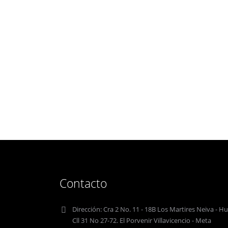
Contacto
Dirección:
Cra 2 No. 11 - 18B Los Martires Neiva - Hu
Cll 31 No 27-72. El Porvenir Villavicencio - Meta