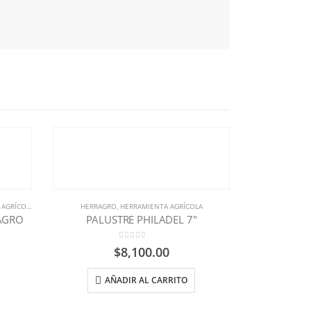
AGRÍCOLA
,
MATERIALES PARA CONSTRUCCION
HERRAGRO
,
HERRAMIENTA AGRÍCOLA
AGRO
PALUSTRE PHILADEL 7″
0
out of 5
$
8,100.00
AÑADIR AL CARRITO