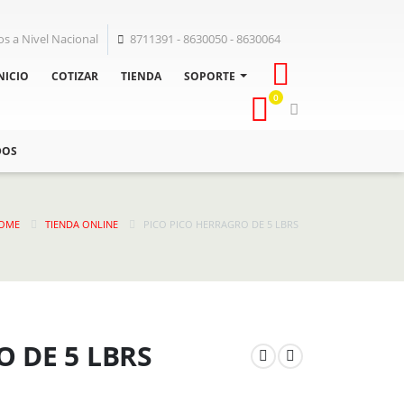
os a Nivel Nacional
8711391 - 8630050 - 8630064
NICIO
COTIZAR
TIENDA
SOPORTE
0
DOS
OME
TIENDA ONLINE
PICO PICO HERRAGRO DE 5 LBRS
 DE 5 LBRS