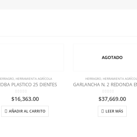
AGOTADO
ERRAGRO
,
HERRAMIENTA AGRÍCOLA
HERRAGRO
,
HERRAMIENTA AGRÍCO
COBA PLASTICO 25 DIENTES
0
out of 5
0
out of 5
$
16,363.00
$
37,669.00
AÑADIR AL CARRITO
LEER MÁS