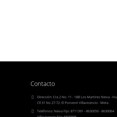
Contacto
Dirección:
Cra 2 No. 11 - 18B Los Martires Neiva - Hu
Cll 31 No 27-72. El Porvenir Villavicencio - Meta
Teléfonos:
Neiva Fijo: 8711391 - 8630050 - 8630064
Villavicencio Fijo: 6600906