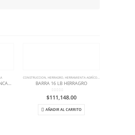
LA
CONSTRUCCION
,
HERRAGRO
,
HERRAMIENTA AGRÍCOLA
GARLANCHA N. 2 REDONDA ENCABADA
BARRA 16 LB HERRAGRO
0
out of 5
$
111,148.00
AÑADIR AL CARRITO
CONSTRUCCION
,
BARRETON