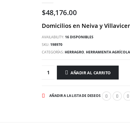
0
out of 5
$
48,176.00
Domicilios en Neiva y Villavice
AVAILABILITY:
16 DISPONIBLES
SKU:
198970
CATEGORÍAS:
HERRAGRO
,
HERRAMIENTA AGRÍCOLA
AÑADIR AL CARRITO
AÑADIR A LA LISTA DE DESEOS