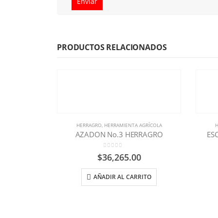
PRODUCTOS RELACIONADOS
HERRAGRO
,
HERRAMIENTA AGRÍCOLA
H
AZADON No.3 HERRAGRO
ES
0
out of 5
$
36,265.00
AÑADIR AL CARRITO