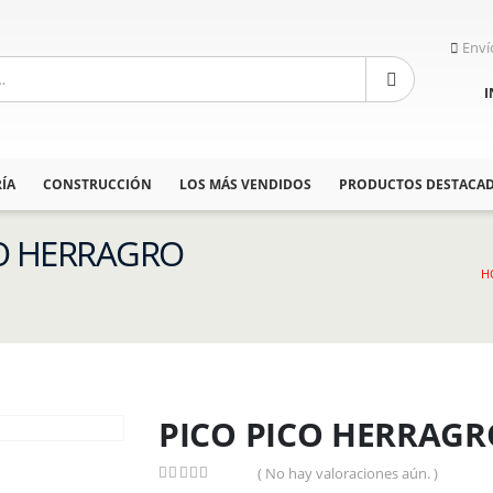
Enví
I
ÍA
CONSTRUCCIÓN
LOS MÁS VENDIDOS
PRODUCTOS DESTACA
ICO HERRAGRO
H
PICO PICO HERRAGRO
( No hay valoraciones aún. )