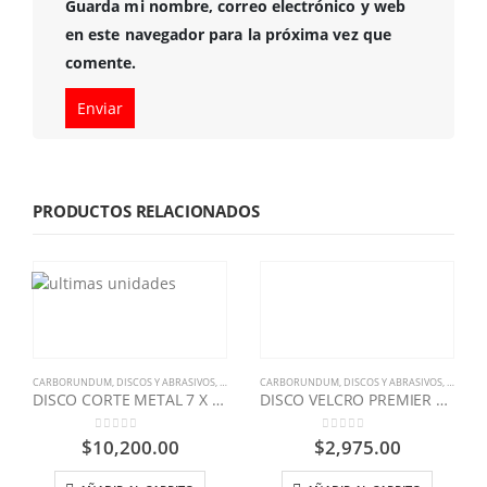
Guarda mi nombre, correo electrónico y web
en este navegador para la próxima vez que
comente.
PRODUCTOS RELACIONADOS
CARBORUNDUM
,
DISCOS Y ABRASIVOS
,
FERRETERIA INDUSTRIAL
CARBORUNDUM
,
DISCOS Y ABRASIVOS
,
FERRETE
DISCO CORTE METAL 7 X 1/8 -V
DISCO VELCRO PREMIER RED 6X6 GR 320
0
out of 5
0
out of 5
$
10,200.00
$
2,975.00