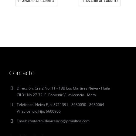
AÑADIR AL CARRITO
AÑADIR AL CARRITO
Contacto
Dirección:
Cra 2 No. 11 - 18B Los Martires Neiva - Huila
Cll 31 No 27-72. El Porvenir Villavicencio - Meta
Teléfonos:
Neiva Fijo: 8711391 - 8630050 - 8630064
Villavicencio Fijo: 6600906
Email:
contactovillavicencio@proinltda.com