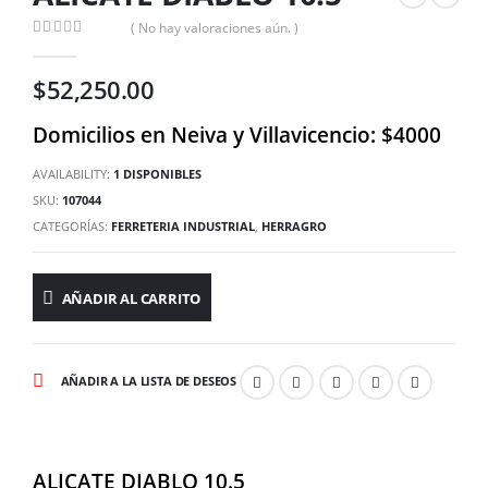
( No hay valoraciones aún. )
0
out of 5
$
52,250.00
Domicilios en Neiva y Villavicencio: $4000
AVAILABILITY:
1 DISPONIBLES
SKU:
107044
CATEGORÍAS:
FERRETERIA INDUSTRIAL
,
HERRAGRO
AÑADIR AL CARRITO
AÑADIR A LA LISTA DE DESEOS
ALICATE DIABLO 10.5