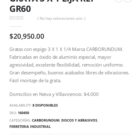
GR60
( No hay valoraciones aún. )
0
out of 5
$
20,950.00
Gratas con espigo 3 X 1 X 1/4 Marca CARBORUNDUM.
Fabricadas en óxido de aluminio especial, mayor
agresividad, excelente flexibilidad, remoción uniforme.
Gran desempeño, buenos acabados libres de vibraciones.
Fácil montaje de la grata.
Domicilios en Neiva y Villavicencio: $4.000
AVAILABILITY:
8 DISPONIBLES
SKU:
160450
CATEGORÍAS:
CARBORUNDUM
,
DISCOS Y ABRASIVOS
,
FERRETERIA INDUSTRIAL