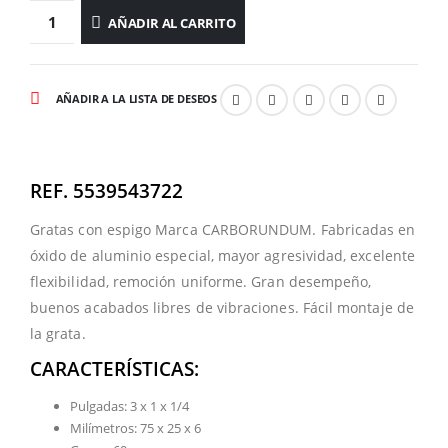
AÑADIR AL CARRITO
AÑADIR A LA LISTA DE DESEOS
REF. 5539543722
Gratas con espigo Marca CARBORUNDUM. Fabricadas en
óxido de aluminio especial, mayor agresividad, excelente
flexibilidad, remoción uniforme. Gran desempeño,
buenos acabados libres de vibraciones. Fácil montaje de
la grata.
CARACTERÍSTICAS:
Pulgadas: 3 x 1 x 1/4
Milímetros: 75 x 25 x 6