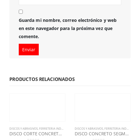
Guarda mi nombre, correo electrónico y web
en este navegador para la próxima vez que
comente.
PRODUCTOS RELACIONADOS
DISCOS Y ABRASIVOS
,
FERRETERIA INDUSTRIAL
,
NORTON
DISCOS Y ABRASIVOS
,
FERRETERIA INDUSTRIAL
,
DISCO CORTE CONCRETO 18 DIAMANTADO CLIPPER PREMIUM NORTON
DISCO CONCRETO SEGMENT CLASSIC NORTON