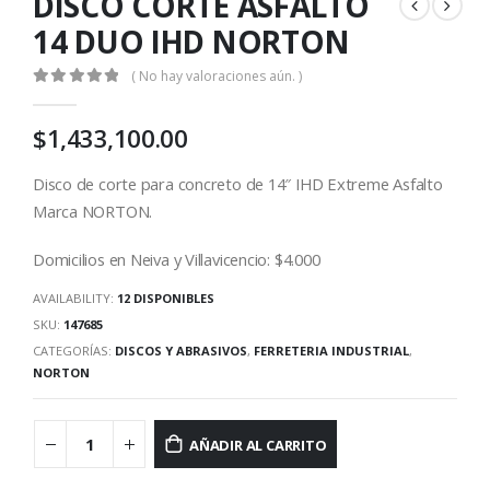
DISCO CORTE ASFALTO
14 DUO IHD NORTON
( No hay valoraciones aún. )
0
out of 5
$
1,433,100.00
Disco de corte para concreto de 14″ IHD Extreme Asfalto
Marca NORTON.
Domicilios en Neiva y Villavicencio: $4.000
AVAILABILITY:
12 DISPONIBLES
SKU:
147685
CATEGORÍAS:
DISCOS Y ABRASIVOS
,
FERRETERIA INDUSTRIAL
,
NORTON
AÑADIR AL CARRITO