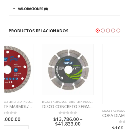
VALORACIONES (0)
PRODUCTOS RELACIONADOS
,
NORTON
DISCOS Y ABRASIVOS
,
FERRETERIA INDUSTRIAL
,
NORTON
DISCO CONCRETO SEGMENT CLASSIC NORTON
DISCOS Y ABRASIVOS
,
FERRETERIA INDUSTRIAL
,
N
COPA DIAMANTADA DOBLE 4″ y 7″ NORTON
$
13,786.00
–
0
out of 5
$
41,833.00
$
169,456.00
–
0
out of 5