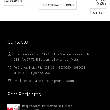
$
282,985.00
SELECCIONAR OPCIONES
SELECCIONAR OPCIONES
Contacto
Dirección:
Cra 2 No. 11 - 18B Los Martires Neiva - Huila
Cll 31 No 27-72. El Porvenir Villavicencio - Meta
Teléfonos:
Neiva Fijo: 8711391 - 8630050 - 8630064
Villavicencio Fijo: 6600906
Email:
contactovillavicencio@proinltda.com
Post Recientes