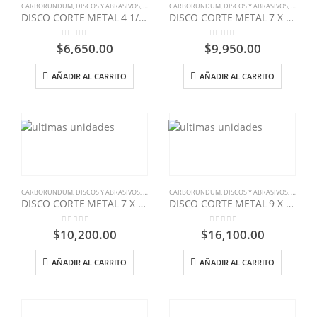
CARBORUNDUM
,
DISCOS Y ABRASIVOS
,
FERRETERIA INDUSTRIAL
CARBORUNDUM
,
DISCOS Y ABRASIVOS
,
FERRETE
DISCO CORTE METAL 4 1/2 X 1/8 PREMIER-V
DISCO CORTE METAL 7 X 1/16-V
0
out of 5
0
out of 5
$
6,650.00
$
9,950.00
AÑADIR AL CARRITO
AÑADIR AL CARRITO
CARBORUNDUM
,
DISCOS Y ABRASIVOS
,
FERRETERIA INDUSTRIAL
CARBORUNDUM
,
DISCOS Y ABRASIVOS
,
FERRETE
DISCO CORTE METAL 7 X 1/8 -V
DISCO CORTE METAL 9 X 5/64 PREMIER PREMIUM
0
out of 5
0
out of 5
$
10,200.00
$
16,100.00
AÑADIR AL CARRITO
AÑADIR AL CARRITO