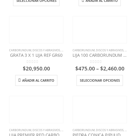
SELECCIONAR OPCIONES
AÑADIR AL CARRITO
CARBORUNDUM
,
DISCOS Y ABRASIVOS
,
FERRETERIA INDUSTRIAL
CARBORUNDUM
,
DISCOS Y ABRASIVOS
,
FERRETE
GRATA 3 X 1 LIJA REF GR60
LIJA 100 CARBORUNDUM PREMIER PLUS
0
out of 5
0
out of 5
$
20,950.00
$
475.00
–
$
2,460.00
AÑADIR AL CARRITO
SELECCIONAR OPCIONES
CARBORUNDUM
,
DISCOS Y ABRASIVOS
,
FERRETERIA INDUSTRIAL
CARBORUNDUM
,
DISCOS Y ABRASIVOS
,
FERRETE
LIJA PREMIER RED CARBORUNDUM
PIEDRA CONICA P/PULIDO CARBORUNDUM