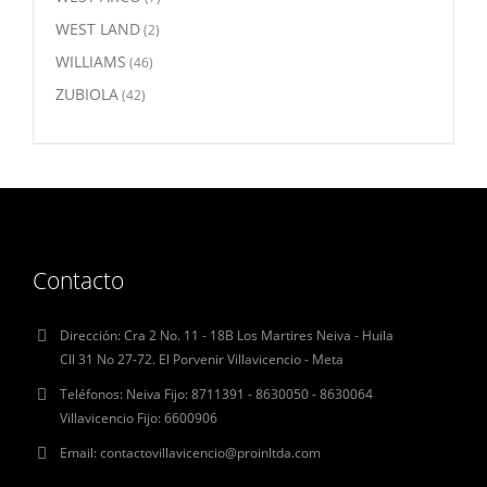
WEST LAND
(2)
WILLIAMS
(46)
ZUBIOLA
(42)
Contacto
Dirección:
Cra 2 No. 11 - 18B Los Martires Neiva - Huila
Cll 31 No 27-72. El Porvenir Villavicencio - Meta
Teléfonos:
Neiva Fijo: 8711391 - 8630050 - 8630064
Villavicencio Fijo: 6600906
Email:
contactovillavicencio@proinltda.com