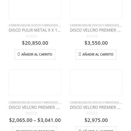
CARBORUNDUM
,
DISCOS Y ABRASIVOS
,
FERRETERIA INDUSTRIAL
CARBORUNDUM
,
DISCOS Y ABRASIVOS
,
FERRETE
DISCO PULIR METAL 9 X 1/4 PREMIER
DISCO VELCRO PREMIER RED 5X0 GR 1500
0
out of 5
0
out of 5
$
20,850.00
$
3,550.00
AÑADIR AL CARRITO
AÑADIR AL CARRITO
CARBORUNDUM
,
DISCOS Y ABRASIVOS
,
FERRETERIA INDUSTRIAL
CARBORUNDUM
,
DISCOS Y ABRASIVOS
,
FERRETE
DISCO VELCRO PREMIER RED 5X5 GR 080
DISCO VELCRO PREMIER RED 6X6 GR 320
0
out of 5
0
out of 5
$
2,065.00
–
$
3,041.00
$
2,975.00