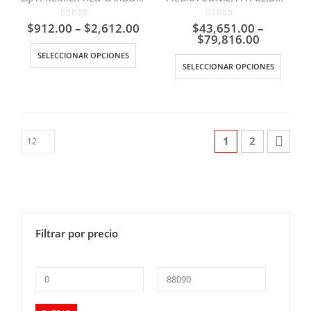
0
out of 5
0
out of 5
$
912.00
–
$
2,612.00
$
43,651.00
–
$
79,816.00
SELECCIONAR OPCIONES
SELECCIONAR OPCIONES
1
2
Filtrar por precio
Precio
Precio