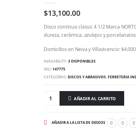
0
out of 5
$
13,100.00
Disco continuo classic 4 1/2 Marca NORTO
dureza, cerámica, azulejos y porcelanatos
Domicilios en Neiva y Villavicencio: $4.000
AVAILABILITY:
3 DISPONIBLES
SKU:
147775
CATEGORÍAS:
DISCOS Y ABRASIVOS
,
FERRETERIA IN
AÑADIR AL CARRITO
AÑADIR A LA LISTA DE DESEOS