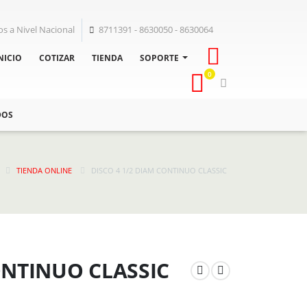
os a Nivel Nacional
8711391 - 8630050 - 8630064
NICIO
COTIZAR
TIENDA
SOPORTE
0
DOS
TIENDA ONLINE
DISCO 4 1/2 DIAM CONTINUO CLASSIC
ONTINUO CLASSIC