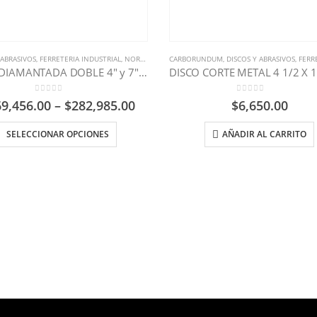
 ABRASIVOS
,
FERRETERIA INDUSTRIAL
,
NORTON
CARBORUNDUM
,
DISCOS Y ABRASIVOS
,
FERRETER
COPA DIAMANTADA DOBLE 4″ y 7″ NORTON
0
out of 5
0
out of 5
9,456.00
–
$
282,985.00
$
6,650.00
SELECCIONAR OPCIONES
AÑADIR AL CARRITO