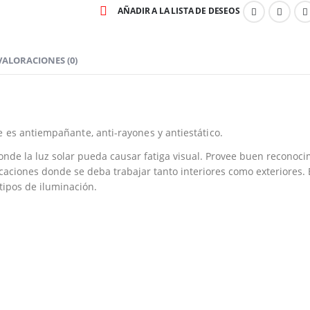
AÑADIR A LA LISTA DE DESEOS
VALORACIONES (0)
e es antiempañante, anti-rayones y antiestático.
nde la luz solar pueda causar fatiga visual. Provee buen reconocim
ciones donde se deba trabajar tanto interiores como exteriores. Es
tipos de iluminación.