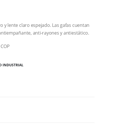
o y lente claro espejado. Las gafas cuentan
antiempañante, anti-rayones y antiestático.
0 COP
D INDUSTRIAL