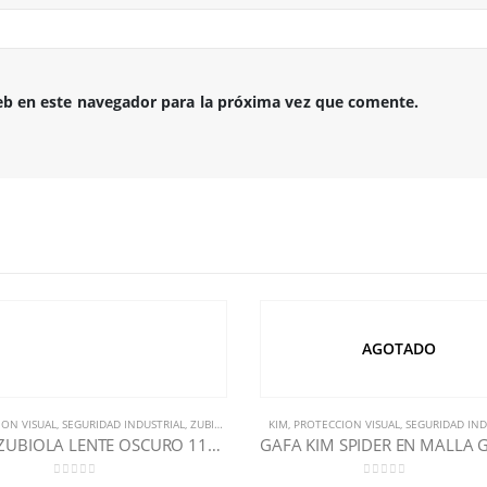
eb en este navegador para la próxima vez que comente.
AGOTADO
ION VISUAL
,
SEGURIDAD INDUSTRIAL
,
ZUBIOLA
KIM
,
PROTECCION VISUAL
,
SEGURIDAD IND
GAFA ZUBIOLA LENTE OSCURO 11880514
0
out of 5
0
out of 5