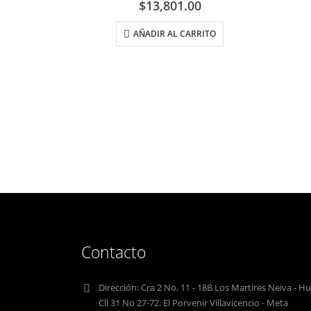
$
13,801.00
AÑADIR AL CARRITO
Contacto
Dirección:
Cra 2 No. 11 - 18B Los Martires Neiva - Hu
Cll 31 No 27-72. El Porvenir Villavicencio - Meta