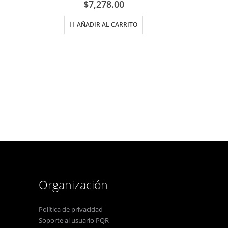
$
7,278.00
AÑADIR AL CARRITO
KIM
,
PROTECCIO
Organización
Política de privacidad
Soporte al usuario PQR