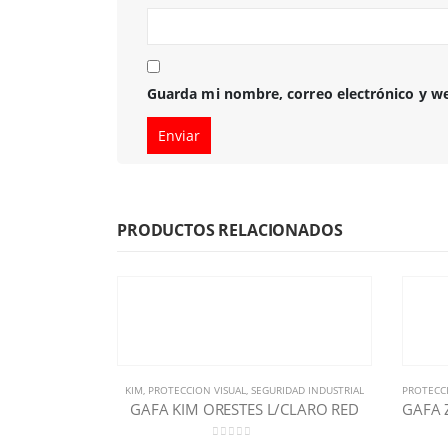
Guarda mi nombre, correo electrónico y w
PRODUCTOS RELACIONADOS
KIM
,
PROTECCION VISUAL
,
SEGURIDAD INDUSTRIAL
PROTECC
GAFA KIM ORESTES L/CLARO RED
0
out of 5