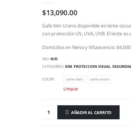
0
out of 5
$
13,090.00
Gafa Kim Urano disponible en lente oscur
con protección UV, UVA, UVB. El lente es 
Domicilios en Neiva y Villavicencio: $4.00
SKU:
N/D
CATEGORÍAS:
KIM
,
PROTECCION VISUAL
,
SEGURIDA
COLOR
Lente claro
Lente oscuro
Limpiar
AÑADIR AL CARRITO