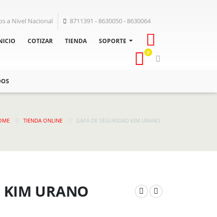
os a Nivel Nacional
8711391 - 8630050 - 8630064
NICIO
COTIZAR
TIENDA
SOPORTE
0
DOS
OME
TIENDA ONLINE
GAFA DE SEGURIDAD KIM URANO
D KIM URANO