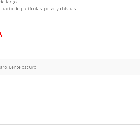
 de largo
impacto de partículas, polvo y chispas
A
laro, Lente oscuro