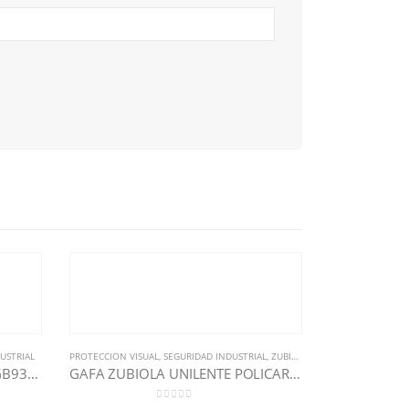
USTRIAL
PROTECCION VISUAL
,
SEGURIDAD INDUSTRIAL
,
ZUBIOLA
GAFA KIM SPIDER EN MALLA GB9317
GAFA ZUBIOLA UNILENTE POLICAR-CLARO REF.11889020
0
out of 5