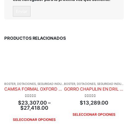
PRODUCTOS RELACIONADOS
BOSTER
,
DOTACIONES
,
SEGURIDAD INDUSTRIAL
BOSTER
,
DOTACIONES
,
SEGURIDAD INDUSTRIAL
CAMISA FORMAL OXFORD M/L DAMA BLANCA BOSTER
GORRO CHAPULIN EN DRIL BOSTER
0
out of 5
0
out of 5
$
23,307.00
–
$
13,289.00
$
27,418.00
SELECCIONAR OPCIONES
BO
SELECCIONAR OPCIONES