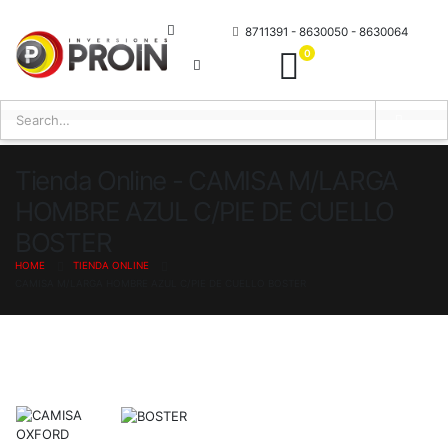
8711391 - 8630050 - 8630064
0 items
0
Tienda Online - CAMISA M/LARGA
HOMBRE AZUL C/PIE DE CUELLO
BOSTER
HOME
TIENDA ONLINE
CAMISA M/LARGA HOMBRE AZUL C/PIE DE CUELLO BOSTER