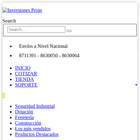
Search
Envíos a Nivel Nacional
8711391 - 8630050 - 8630064
INICIO
COTIZAR
TIENDA
SOPORTE
0
0 items
Seguridad Industrial
Dotación
Ferretería
Construcción
Los más vendidos
Productos Destacados