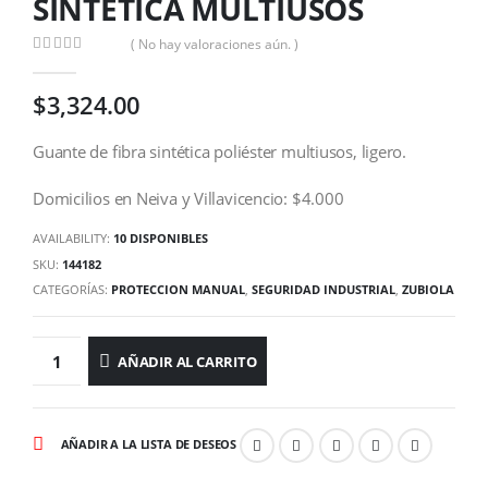
SINTETICA MULTIUSOS
( No hay valoraciones aún. )
0
out of 5
$
3,324.00
Guante de fibra sintética poliéster multiusos, ligero.
Domicilios en Neiva y Villavicencio: $4.000
AVAILABILITY:
10 DISPONIBLES
SKU:
144182
CATEGORÍAS:
PROTECCION MANUAL
,
SEGURIDAD INDUSTRIAL
,
ZUBIOLA
AÑADIR AL CARRITO
AÑADIR A LA LISTA DE DESEOS