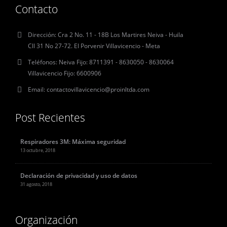
Contacto
Dirección:
Cra 2 No. 11 - 18B Los Martires Neiva - Huila
Cll 31 No 27-72. El Porvenir Villavicencio - Meta
Teléfonos:
Neiva Fijo: 8711391 - 8630050 - 8630064
Villavicencio Fijo: 6600906
Email:
contactovillavicencio@proinltda.com
Post Recientes
Respiradores 3M: Máxima seguridad
13 octubre, 2018
Declaración de privacidad y uso de datos
31 agosto, 2018
Organización