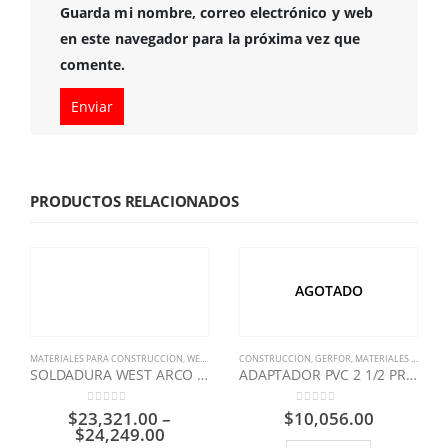
Guarda mi nombre, correo electrónico y web
en este navegador para la próxima vez que
comente.
PRODUCTOS RELACIONADOS
AGOTADO
MATERIALES PARA CONSTRUCCION
,
WEST ARCO
CONSTRUCCION
,
GERFOR
,
MATERIALES PARA CONSTRUCCION
SOLDADURA WEST ARCO 6013 X KG
ADAPTADOR PVC 2 1/2 PRESION MACHO GERFOR
0
out of 5
0
out of 5
$
23,321.00
–
$
10,056.00
$
24,249.00