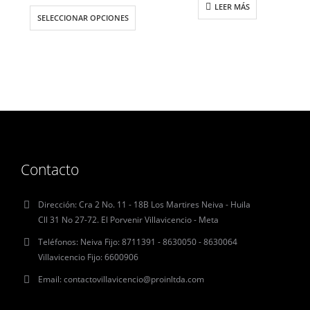
LEER MÁS
SELECCIONAR OPCIONES
Contacto
Dirección:
Cra 2 No. 11 - 18B Los Martires Neiva - Huila
Cll 31 No 27-72. El Porvenir Villavicencio - Meta
Teléfonos:
Neiva Fijo: 8711391 - 8630050 - 8630064
Villavicencio Fijo: 6600906
Email:
contactovillavicencio@proinltda.com