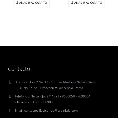
AÑADIR AL CARRITO
AÑADIR AL CARRITO
Contacto
Dirección:
Cra 2 No. 11 - 18B Los Martires Neiva - Huila
Cll 31 No 27-72. El Porvenir Villavicencio - Meta
Teléfonos:
Neiva Fijo: 8711391 - 8630050 - 8630064
Villavicencio Fijo: 6600906
Email:
contactovillavicencio@proinltda.com