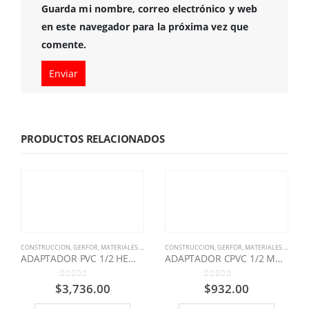
Guarda mi nombre, correo electrónico y web
en este navegador para la próxima vez que
comente.
PRODUCTOS RELACIONADOS
CONSTRUCCION
,
GERFOR
,
MATERIALES PARA CONSTRUCCION
CONSTRUCCION
,
GERFOR
,
MATERIALES PARA CONSTRUCCION
ADAPTADOR PVC 1/2 HEMBRA ACOMETIDA GERFOR
ADAPTADOR CPVC 1/2 MACHO GERFOR
0
out of 5
0
out of 5
$
3,736.00
$
932.00