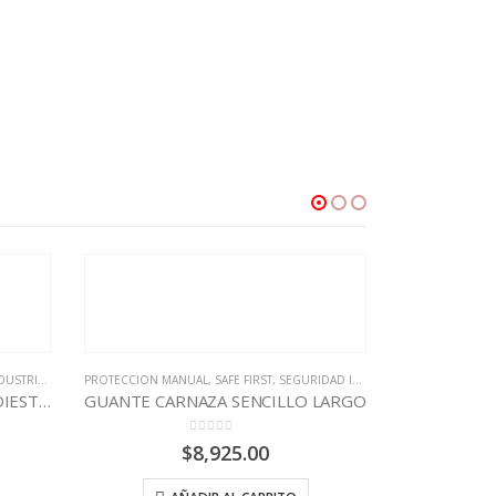
 FIRST
,
SEGURIDAD INDUSTRIAL
ENCILLO LARGO
 5
.00