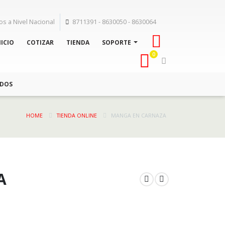
os a Nivel Nacional
8711391 - 8630050 - 8630064
NICIO
COTIZAR
TIENDA
SOPORTE
0
ADOS
HOME
TIENDA ONLINE
MANGA EN CARNAZA
A