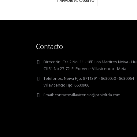
DIR AL CARRITO
AÑADIR AL CARRITO
Contacto
Dirección:
Cra 2 No. 11 - 18B Los Martires Neiva - Hui
Cll 31 No 27-72. El Porvenir Villavicencio - Meta
Teléfonos:
Neiva Fijo: 8711391 - 8630050 - 8630064
Villavicencio Fijo: 6600906
Email:
contactovillavicencio@proinltda.com