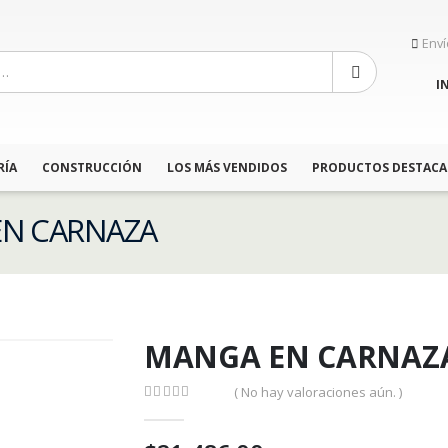
Enví
I
RÍA
CONSTRUCCIÓN
LOS MÁS VENDIDOS
PRODUCTOS DESTAC
 EN CARNAZA
MANGA EN CARNAZ
( No hay valoraciones aún. )
0
out of 5