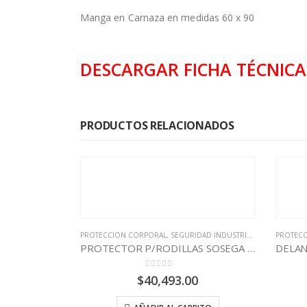
Manga en Carnaza en medidas 60 x 90
DESCARGAR FICHA TÉCNICA
PRODUCTOS RELACIONADOS
ORAL
,
SEGURIDAD INDUSTRIAL
,
SOSEGA
PROTECCION CORPORAL
,
SAFE FIRST
,
SEGURIDAD INDUSTRIAL
PROTECTOR P/RODILLAS SOSEGA X PAR REF: 210033
DELANTAL EN CARNAZA 60 X 90 CMS
out of 5
0
out of 5
40,493.00
$
19,338.00