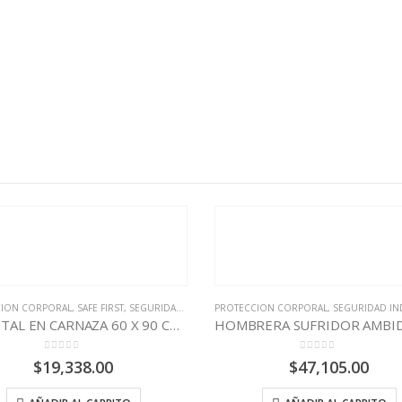
PROTECCION CORPORAL
,
SEGURIDAD INDUSTRIAL
,
SOSEGA
PROTECCION MANUAL
,
SAFE
HOMBRERA SUFRIDOR AMBIDIESTRA
GUANTE CARNAZA S
0
out of 5
0
out of
$
47,105.00
$
8,925