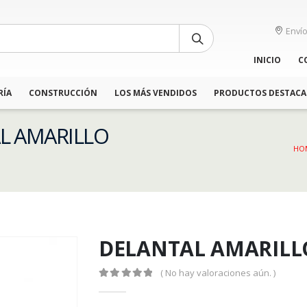
Envío
INICIO
C
RÍA
CONSTRUCCIÓN
LOS MÁS VENDIDOS
PRODUCTOS DESTAC
AL AMARILLO
HO
DELANTAL AMARIL
( No hay valoraciones aún. )
0
out of 5