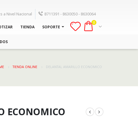
s a Nivel Nacional
8711391 - 8630050 - 8630064
0
OTIZAR
TIENDA
SOPORTE
ADOS
ME
TIENDA ONLINE
DELANTAL AMARILLO ECONOMICO
LO ECONOMICO