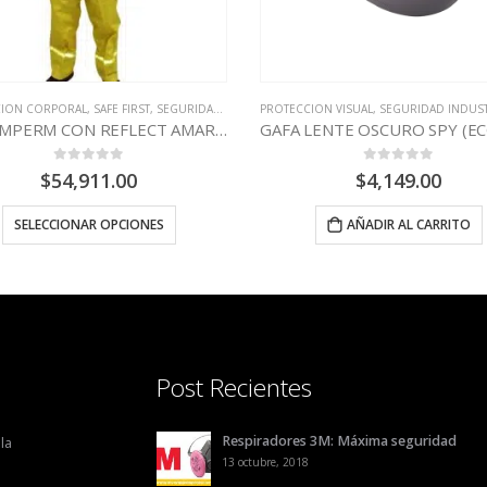
ECCION VISUAL
,
SEGURIDAD INDUSTRIAL
,
STEELPRO
PROTECCION CONTRA CAIDAS
,
SAFE 
GAFA LENTE OSCURO SPY (ECO) STEELPRO
ESLINGA PLANA
0
out of 5
0
out of 5
$
4,149.00
$
44,625.00
–
$
106,1
AÑADIR AL CARRITO
SELECCIONAR OPCION
Post Recientes
Respiradores 3M: Máxima seguridad
la
13 octubre, 2018