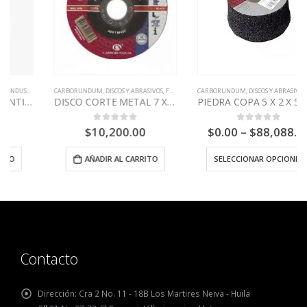
,
NORTON
CARBORUNDUM
,
DISCOS Y ABRASIVOS
,
FERRETERIA INDUSTRIAL
CARBORUNDUM
,
DISCOS Y ABRASIVOS
,
FERRETERIA INDUSTRIAL
DISCO CORTE METAL 7 X 1/8 -V
PIEDRA COPA 5 X 2 X 5/8 CARBORUNDUM
$
10,200.00
$
0.00
–
$
88,088.00
0
out of 5
0
out of 5
AÑADIR AL CARRITO
SELECCIONAR OPCIONES
Contacto
Dirección:
Cra 2 No. 11 - 18B Los Martires Neiva - Huila