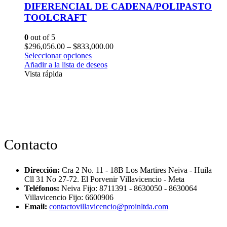
DIFERENCIAL DE CADENA/POLIPASTO
TOOLCRAFT
0
out of 5
$
296,056.00
–
$
833,000.00
Seleccionar opciones
Añadir a la lista de deseos
Vista rápida
Contacto
Dirección:
Cra 2 No. 11 - 18B Los Martires Neiva - Huila
Cll 31 No 27-72. El Porvenir Villavicencio - Meta
Teléfonos:
Neiva Fijo: 8711391 - 8630050 - 8630064
Villavicencio Fijo: 6600906
Email:
contactovillavicencio@proinltda.com