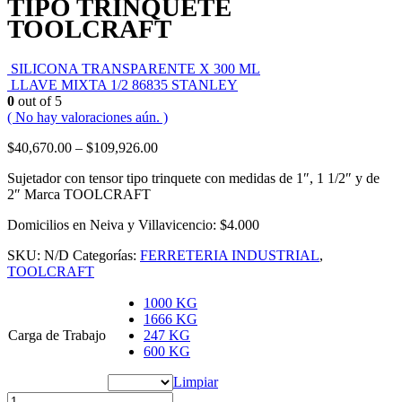
TIPO TRINQUETE
TOOLCRAFT
SILICONA TRANSPARENTE X 300 ML
LLAVE MIXTA 1/2 86835 STANLEY
0
out of 5
( No hay valoraciones aún. )
$
40,670.00
–
$
109,926.00
Sujetador con tensor tipo trinquete con medidas de 1″, 1 1/2″ y de
2″ Marca TOOLCRAFT
Domicilios en Neiva y Villavicencio: $4.000
SKU:
N/D
Categorías:
FERRETERIA INDUSTRIAL
,
TOOLCRAFT
1000 KG
1666 KG
Carga de Trabajo
247 KG
600 KG
Limpiar