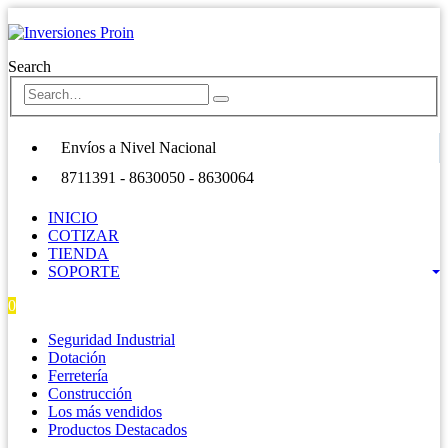
Search
Envíos a Nivel Nacional
8711391 - 8630050 - 8630064
INICIO
COTIZAR
TIENDA
SOPORTE
0
0 items
Seguridad Industrial
Dotación
Ferretería
Construcción
Los más vendidos
Productos Destacados