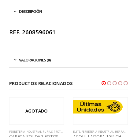
DESCRIPCIÓN
REF. 2608596061
VALORACIONES (0)
PRODUCTOS RELACIONADOS
AGOTADO
FERRETERIA INDUSTRIAL
,
FURIUS
,
PROTECCION FACIAL
ELITE
,
FERRETERIA INDUSTRIAL
,
HERRAMIENTA ELÉCTRICA
CARETA SOLDAR FOTOSENSIBLE FURIUS FALCON 440 NEGRA
ACOLILLADORA 10INCH 1800W 110V 60HZ