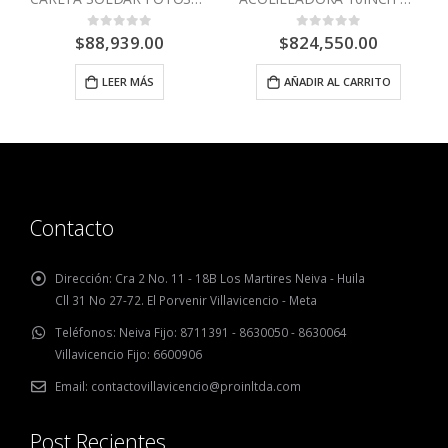
$
88,939.00
$
824,550.00
0
out of 5
0
out of 5
,
NORTON
LEER MÁS
AÑADIR AL CARRITO
Contacto
Dirección:
Cra 2 No. 11 - 18B Los Martires Neiva - Huila
Cll 31 No 27-72. El Porvenir Villavicencio - Meta
Teléfonos:
Neiva Fijo: 8711391 - 8630050 - 8630064
Villavicencio Fijo: 6600906
Email:
contactovillavicencio@proinltda.com
Post Recientes