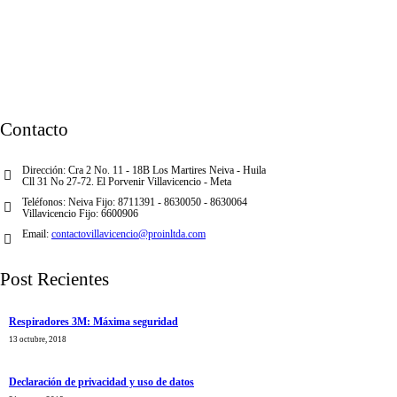
Contacto
Dirección:
Cra 2 No. 11 - 18B Los Martires Neiva - Huila
Cll 31 No 27-72. El Porvenir Villavicencio - Meta
Teléfonos:
Neiva Fijo: 8711391 - 8630050 - 8630064
Villavicencio Fijo: 6600906
Email:
contactovillavicencio@proinltda.com
Post Recientes
Respiradores 3M: Máxima seguridad
13 octubre, 2018
Declaración de privacidad y uso de datos