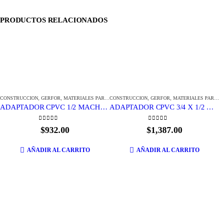
PRODUCTOS RELACIONADOS
CONSTRUCCION
,
GERFOR
,
MATERIALES PARA CONSTRUCCION
CONSTRUCCION
,
GERFOR
,
MATERIALES PARA CONSTRUCCION
ADAPTADOR CPVC 1/2 MACHO GERFOR
ADAPTADOR CPVC 3/4 X 1/2 HEMBRA GERFOR
0
out of 5
0
out of 5
$
932.00
$
1,387.00
AÑADIR AL CARRITO
AÑADIR AL CARRITO