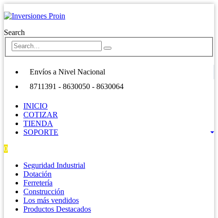
Search
Envíos a Nivel Nacional
8711391 - 8630050 - 8630064
INICIO
COTIZAR
TIENDA
SOPORTE
0
0 items
Seguridad Industrial
Dotación
Ferretería
Construcción
Los más vendidos
Productos Destacados