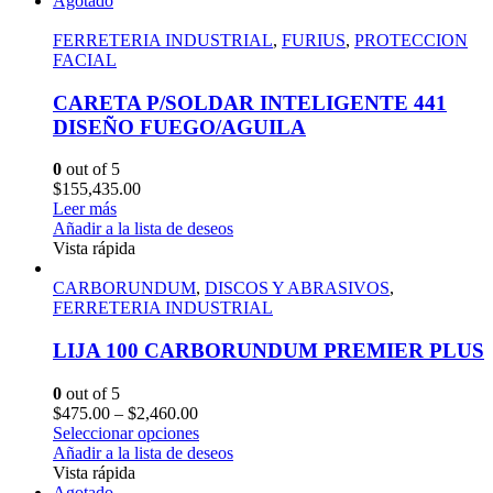
Agotado
FERRETERIA INDUSTRIAL
,
FURIUS
,
PROTECCION
FACIAL
CARETA P/SOLDAR INTELIGENTE 441
DISEÑO FUEGO/AGUILA
0
out of 5
$
155,435.00
Leer más
Añadir a la lista de deseos
Vista rápida
CARBORUNDUM
,
DISCOS Y ABRASIVOS
,
FERRETERIA INDUSTRIAL
LIJA 100 CARBORUNDUM PREMIER PLUS
0
out of 5
$
475.00
–
$
2,460.00
Seleccionar opciones
Añadir a la lista de deseos
Vista rápida
Agotado