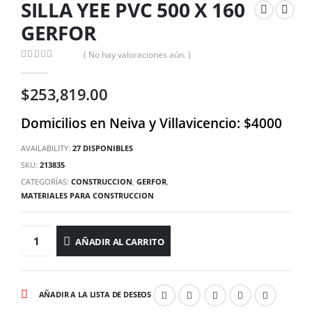
SILLA YEE PVC 500 X 160
GERFOR
( No hay valoraciones aún. )
0
out of 5
$
253,819.00
Domicilios en Neiva y Villavicencio: $4000
AVAILABILITY:
27 DISPONIBLES
SKU:
213835
CATEGORÍAS:
CONSTRUCCION
,
GERFOR
,
MATERIALES PARA CONSTRUCCION
AÑADIR AL CARRITO
AÑADIR A LA LISTA DE DESEOS