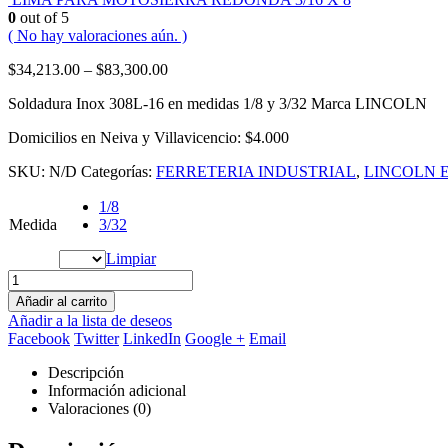
0
out of 5
( No hay valoraciones aún. )
$
34,213.00
–
$
83,300.00
Soldadura Inox 308L-16 en medidas 1/8 y 3/32 Marca LINCOLN
Domicilios en Neiva y Villavicencio: $4.000
SKU:
N/D
Categorías:
FERRETERIA INDUSTRIAL
,
LINCOLN 
1/8
Medida
3/32
Limpiar
Añadir al carrito
Añadir a la lista de deseos
Facebook
Twitter
LinkedIn
Google +
Email
Descripción
Información adicional
Valoraciones (0)