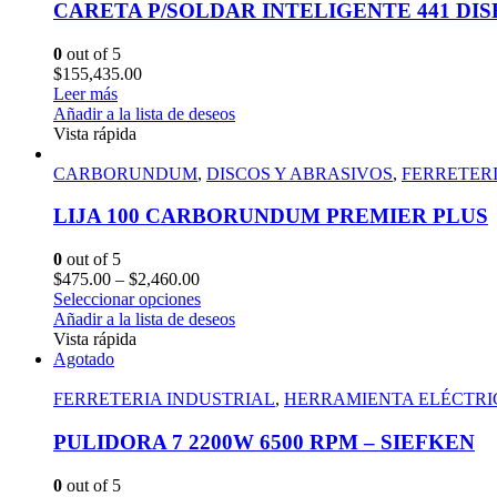
CARETA P/SOLDAR INTELIGENTE 441 DI
0
out of 5
$
155,435.00
Leer más
Añadir a la lista de deseos
Vista rápida
CARBORUNDUM
,
DISCOS Y ABRASIVOS
,
FERRETERI
LIJA 100 CARBORUNDUM PREMIER PLUS
0
out of 5
$
475.00
–
$
2,460.00
Seleccionar opciones
Añadir a la lista de deseos
Vista rápida
Agotado
FERRETERIA INDUSTRIAL
,
HERRAMIENTA ELÉCTRI
PULIDORA 7 2200W 6500 RPM – SIEFKEN
0
out of 5