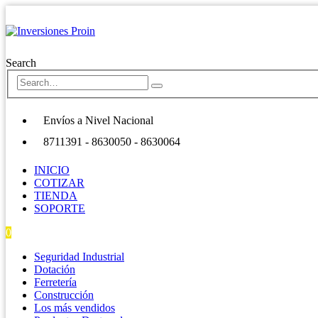
Search
Envíos a Nivel Nacional
8711391 - 8630050 - 8630064
INICIO
COTIZAR
TIENDA
SOPORTE
0
0 items
Seguridad Industrial
Dotación
Ferretería
Construcción
Los más vendidos