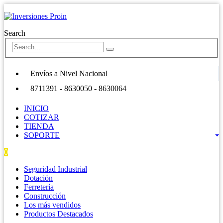
Search
Envíos a Nivel Nacional
8711391 - 8630050 - 8630064
INICIO
COTIZAR
TIENDA
SOPORTE
0
0 items
Seguridad Industrial
Dotación
Ferretería
Construcción
Los más vendidos
Productos Destacados