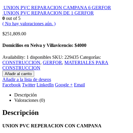
UNION PVC REPARACION CAMPANA 6 GERFOR
UNION PVC REPARACION DE 1 GERFOR
0
out of 5
( No hay valoraciones aún. )
$
251,809.00
Domicilios en Neiva y Villavicencio: $4000
Availability:
1 disponibles
SKU:
229435
Categorías:
CONSTRUCCION
,
GERFOR
,
MATERIALES PARA
CONSTRUCCION
Añadir al carrito
Añadir a la lista de deseos
Facebook
Twitter
LinkedIn
Google +
Email
Descripción
Valoraciones (0)
Descripción
UNION PVC REPERACION CON CAMPANA